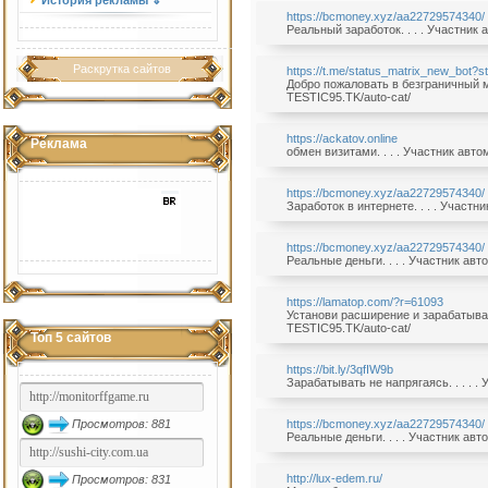
История рекламы ⇓
https://bcmoney.xyz/aa22729574340/
Реальный заработок. . . . Участник
Раскрутка сайтов
https://t.me/status_matrix_new_bot?
Добро пожаловать в безграничный ми
TESTIC95.TK/auto-cat/
https://ackatov.online
Реклама
обмен визитами. . . . Участник авт
https://bcmoney.xyz/aa22729574340/
Заработок в интернете. . . . Участн
https://bcmoney.xyz/aa22729574340/
Реальные деньги. . . . Участник ав
https://lamatop.com/?r=61093
Установи расширение и зарабатывай 
TESTIC95.TK/auto-cat/
Топ 5 сайтов
https://bit.ly/3qfIW9b
Зарабатывать не напрягаясь. . . . .
Просмотров: 881
https://bcmoney.xyz/aa22729574340/
Реальные деньги. . . . Участник ав
http://lux-edem.ru/
Просмотров: 831