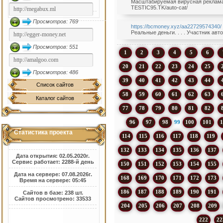
Масштабируемая вирусная реклама б
TESTIC95.TK/auto-cat/
Просмотров: 769
https://bcmoney.xyz/aa22729574340/
Реальные деньги. . . . Участник ав
Просмотров: 551
1
2
3
4
5
6
20
21
22
23
24
25
Просмотров: 486
39
40
41
42
43
44
Список сайтов
58
59
60
61
62
63
Каталог сайтов
77
78
79
80
81
82
96
97
98
99
100
101
1
Статистика проекта
114
115
116
117
118
119
132
133
134
135
136
137
Дата открытия: 02.05.2020г.
Сервис работает: 2288-й день
150
151
152
153
154
155
Дата на сервере: 07.08.2026г.
168
169
170
171
172
173
Время на сервере: 05:45
186
187
188
189
190
191
Сайтов в базе: 238 шт.
Сайтов просмотрено: 33533
204
205
206
207
208
209
222
22