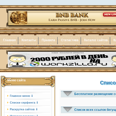
Главная
Контакты
Правила
Статистика
Каталог сайтов
К
Меню сайта
Списо
Бесплатное размещение с
Главное меню ⇓
Списки серфинга ⇓
Раскрутка сайтов ⇓
Список всех ссылок бегущ