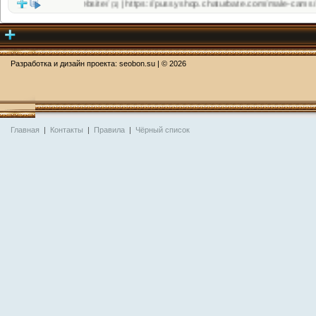
/jbprimecurves.website/
https://pussyshop.chaturbate.com/male-cams/
|
|
(1)
(1)
Разработка и дизайн проекта:
seobon.su
| ©
2026
Главная
|
Контакты
|
Правила
|
Чёрный список