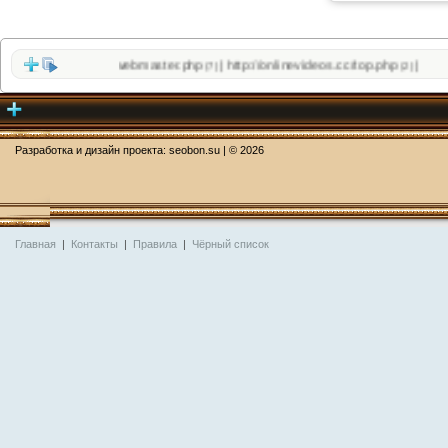
/filesfly.co/sloth_webmaster.php
http://onlinevideos.cc/top.php
|
|
(7)
(2)
Разработка и дизайн проекта:
seobon.su
| ©
2026
Главная
|
Контакты
|
Правила
|
Чёрный список