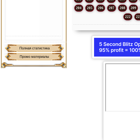
204
205
206
207
208
209
222
22
Полная статистика
Промо материалы