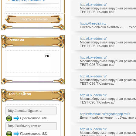
История рекламы ⇓
http://lux-edem.ru/
Масштабируемая вирусная реклама б
TESTIC95.TK/auto-cat/
Раскрутка сайтов
https://freevisit.ru/
Система обмена визитами. . . . Уча
http://lux-edem.ru/
Реклама
Масштабируемая вирусная реклама б
TESTIC95.TK/auto-cat/
http://lux-edem.ru/
Масштабируемая вирусная реклама б
TESTIC95.TK/auto-cat/
http://lux-edem.ru/
Масштабируемая вирусная реклама б
TESTIC95.TK/auto-cat/
Топ 5 сайтов
http://lux-edem.ru/
Масштабируемая вирусная реклама б
TESTIC95.TK/auto-cat/
https://fastbax.ru/register.php?r=9
Денег и работы-море. . . . Участни
Просмотров: 881
http://lux-edem.ru/
Масштабируемая вирусная реклама б
Просмотров: 831