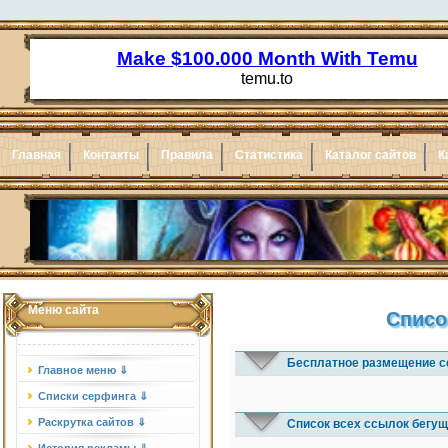
Главная
Контакты
Правила
Статистика
Каталог сайтов
К
Меню сайта
Списо
Бесплатное размещение с
Главное меню ⇓
Списки серфинга ⇓
Раскрутка сайтов ⇓
Список всех ссылок бегущ