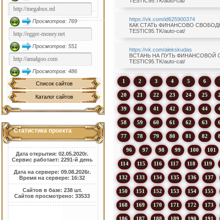
TESTIC95.TK/auto-cat/
https://vk.com/id625900374
Просмотров: 769
КАК СТАТЬ ФИНАНСОВО СВОБОДНЫМ
TESTIC95.TK/auto-cat/
Просмотров: 551
https://vk.com/alekskudas
ВСТАНЬ НА ПУТЬ ФИНАНСОВОЙ СВОБ
TESTIC95.TK/auto-cat/
Просмотров: 486
1
2
3
4
5
6
Список сайтов
20
21
22
23
24
25
Каталог сайтов
39
40
41
42
43
44
58
59
60
61
62
63
Статистика проекта
77
78
79
80
81
82
96
97
98
99
100
101
Дата открытия: 02.05.2020г.
Сервис работает: 2291-й день
114
115
116
117
118
119
Дата на сервере: 09.08.2026г.
132
133
134
135
136
137
Время на сервере: 16:32
Сайтов в базе: 238 шт.
150
151
152
153
154
155
Сайтов просмотрено: 33533
168
169
170
171
172
173
186
187
188
189
190
191