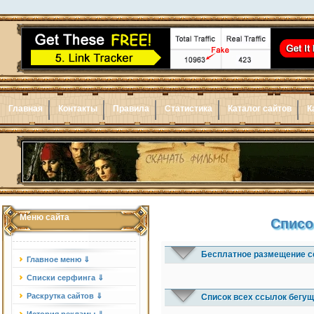
Главная
Контакты
Правила
Статистика
Каталог сайтов
К
Меню сайта
Списо
Бесплатное размещение с
Главное меню ⇓
Списки серфинга ⇓
Раскрутка сайтов ⇓
Список всех ссылок бегущ