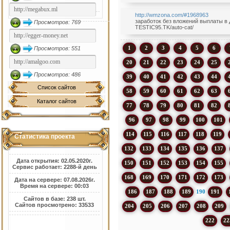
http://wmzona.com/#1968963
заработок без вложений выплаты в 
Просмотров: 769
TESTIC95.TK/auto-cat/
1
2
3
4
5
6
Просмотров: 551
20
21
22
23
24
25
Просмотров: 486
39
40
41
42
43
44
Список сайтов
58
59
60
61
62
63
Каталог сайтов
77
78
79
80
81
82
96
97
98
99
100
101
114
115
116
117
118
119
Статистика проекта
132
133
134
135
136
137
Дата открытия: 02.05.2020г.
150
151
152
153
154
155
Сервис работает: 2288-й день
168
169
170
171
172
173
Дата на сервере: 07.08.2026г.
Время на сервере: 00:03
186
187
188
189
190
191
Сайтов в базе: 238 шт.
Сайтов просмотрено: 33533
204
205
206
207
208
209
222
22