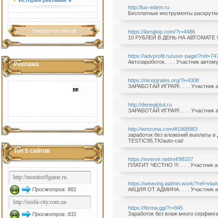
История рекламы ⇓
http://lux-edem.ru
Бесплатные инструменты раскрутки. 
Раскрутка сайтов
https://lamatop.com/?r=4486
10 РУБЛЕЙ В ДЕНЬ НА АВТОМАТЕ !. .
https://advprofit.ru/user-page/?ref=74
Автозароботок. . . . Участник автом
Реклама
https://nicepirates.org/?i=4308
ЗАРАБОТАЙ ИГРАЯ!. . . . Участник 
http://denegkitut.ru
ЗАРАБОТАЙ ИГРАЯ!. . . . Участник 
http://wmzona.com/#1968963
заработок без вложений выплаты в 
TESTIC95.TK/auto-cat/
Топ 5 сайтов
https://everve.net/ref/98107
ПЛАТИТ ЧЕСТНО !!!. . . . Участник 
https://weaving.iadmin.work/?ref=vlad
Просмотров: 881
АКЦИЯ ОТ АДМИНА. . . . Участник а
https://ferma.gg/?r=945
Заработок без влаж много серфинга 
Просмотров: 831