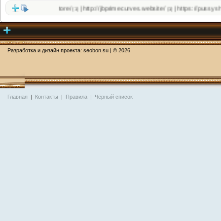
//jbprimecurves.store/
http://jbprimecurves.website/
https://pussyshop.
|
|
(1)
(1)
Разработка и дизайн проекта:
seobon.su
| ©
2026
Главная
|
Контакты
|
Правила
|
Чёрный список