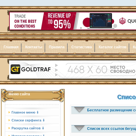
Главная
Контакты
Правила
Статистика
Каталог сайтов
К
Меню сайта
Списо
Бесплатное размещение с
Главное меню ⇓
Списки серфинга ⇓
Раскрутка сайтов ⇓
Список всех ссылок бегущ