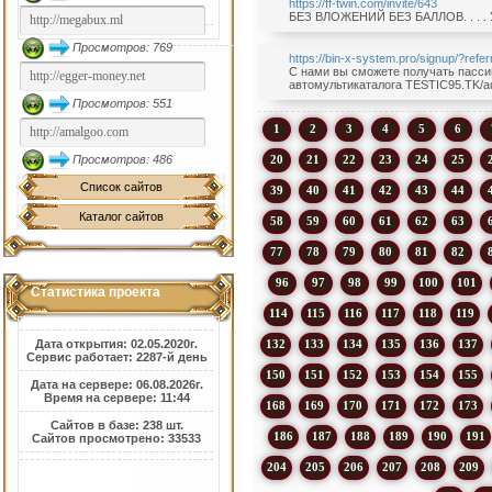
https://ff-twin.com/invite/643
БЕЗ ВЛОЖЕНИЙ БЕЗ БАЛЛОВ. . . . У
Просмотров: 769
https://bin-x-system.pro/signup/?ref
С нами вы сможете получать пассивн
автомультикаталога TESTIC95.TK/au
Просмотров: 551
1
2
3
4
5
6
20
21
22
23
24
25
Просмотров: 486
Список сайтов
39
40
41
42
43
44
Каталог сайтов
58
59
60
61
62
63
77
78
79
80
81
82
96
97
98
99
100
101
Статистика проекта
114
115
116
117
118
119
132
133
134
135
136
137
Дата открытия: 02.05.2020г.
Сервис работает: 2287-й день
150
151
152
153
154
155
Дата на сервере: 06.08.2026г.
Время на сервере: 11:44
168
169
170
171
172
173
Сайтов в базе: 238 шт.
186
187
188
189
190
191
Сайтов просмотрено: 33533
204
205
206
207
208
209