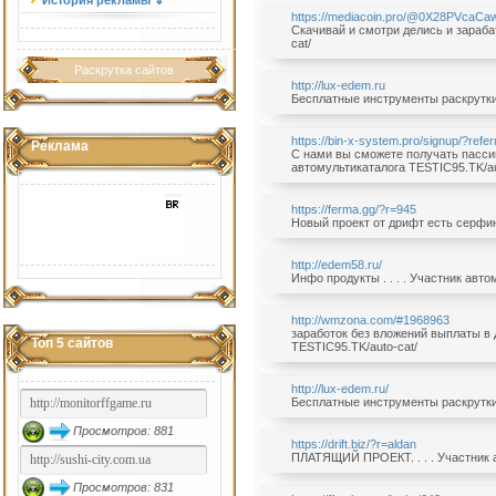
История рекламы ⇓
https://mediacoin.pro/@0X28PVcaCa
Скачивай и смотри делись и зарабат
cat/
Раскрутка сайтов
http://lux-edem.ru
Бесплатные инструменты раскрутки. 
https://bin-x-system.pro/signup/?re
Реклама
С нами вы сможете получать пассивн
автомультикаталога TESTIC95.TK/au
https://ferma.gg/?r=945
Новый проект от дрифт есть серфинг
http://edem58.ru/
Инфо продукты . . . . Участник авт
http://wmzona.com/#1968963
заработок без вложений выплаты в 
Топ 5 сайтов
TESTIC95.TK/auto-cat/
http://lux-edem.ru/
Бесплатные инструменты раскрутки. 
Просмотров: 881
https://drift.biz/?r=aldan
ПЛАТЯЩИЙ ПРОЕКТ. . . . Участник а
Просмотров: 831