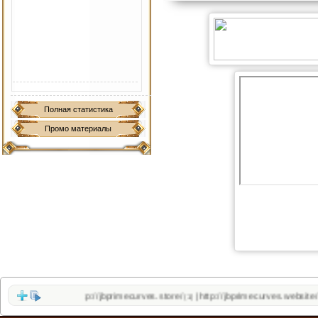
Полная статистика
Промо материалы
http://jbprimecurves.store/
http://jbprimecurves.website/
|
(1)
(1)