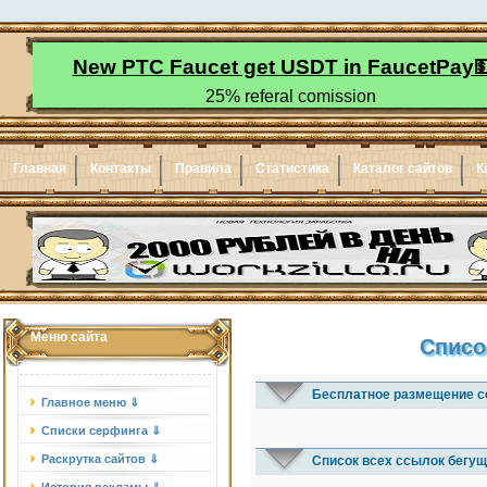
Главная
Контакты
Правила
Статистика
Каталог сайтов
К
Меню сайта
Списо
Бесплатное размещение с
Главное меню ⇓
Списки серфинга ⇓
Раскрутка сайтов ⇓
Список всех ссылок бегущ