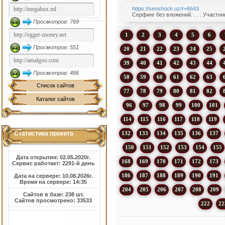
https://seoshock.uz/r=6643
Серфинг без вложений. . . . Участн
Просмотров: 769
1
2
3
4
5
6
Просмотров: 551
20
21
22
23
24
25
39
40
41
42
43
44
Просмотров: 486
58
59
60
61
62
63
Список сайтов
77
78
79
80
81
82
Каталог сайтов
96
97
98
99
100
101
114
115
116
117
118
119
132
133
134
135
136
137
Статистика проекта
150
151
152
153
154
155
Дата открытия: 02.05.2020г.
168
169
170
171
172
173
Сервис работает: 2291-й день
186
187
188
189
190
191
Дата на сервере: 10.08.2026г.
Время на сервере: 14:35
204
205
206
207
208
209
Сайтов в базе: 238 шт.
Сайтов просмотрено: 33533
222
22