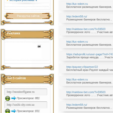
История рекламы ⇓
http://lux-edem.ru
Бесплатное размещение баннеров. . 
Раскрутка сайтов
http://edem58.ru/
Размещение баннеров бесплатно. . .
http://rainbow-bet.com/?i=59503
Проверреное лото . . . . Участник а
Реклама
http://lux-edem.ru
Бесплатное размещение баннеров. . 
https://advprofit.ru/user-page/?ref=74
Зароботок проще некуда. . . . Учас
http://payeer.cf/partner/22
Бесплатный кран Payeer каждый час.
Топ 5 сайтов
http://lux-edem.ru
Бесплатное размещение баннеров. . 
http://rainbow-bet.com/?i=59503
Проверреное лото . . . . Участник а
Просмотров: 881
http://edem58.ru/
Размещение баннеров бесплатно. . .
Просмотров: 831