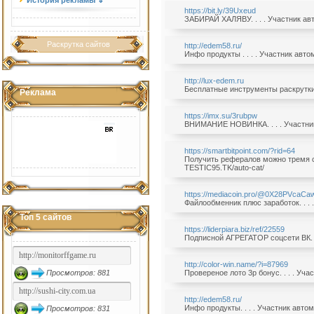
История рекламы ⇓
https://bit.ly/39Uxeud
ЗАБИРАЙ ХАЛЯВУ. . . . Участник ав
Раскрутка сайтов
http://edem58.ru/
Инфо продукты . . . . Участник авт
http://lux-edem.ru
Бесплатные инструменты раскрутки. 
Реклама
https://imx.su/3rubpw
ВНИМАНИЕ НОВИНКА. . . . Участник
https://smartbitpoint.com/?rid=64
Получить рефералов можно тремя сп
TESTIC95.TK/auto-cat/
https://mediacoin.pro/@0X28PVcaCa
Файлообменник плюс заработок. . . 
Топ 5 сайтов
https://liderpiara.biz/ref/22559
Подписной АГРЕГАТОР соцсети ВК. .
http://color-win.name/?i=87969
Просмотров: 881
Провереное лото 3р бонус. . . . Уч
http://edem58.ru/
Инфо продукты. . . . Участник авто
Просмотров: 831