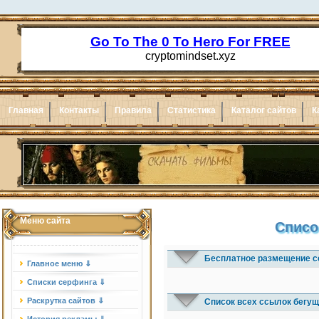
Главная
Контакты
Правила
Статистика
Каталог сайтов
К
Меню сайта
Списо
Бесплатное размещение с
Главное меню ⇓
Списки серфинга ⇓
Раскрутка сайтов ⇓
Список всех ссылок бегущ