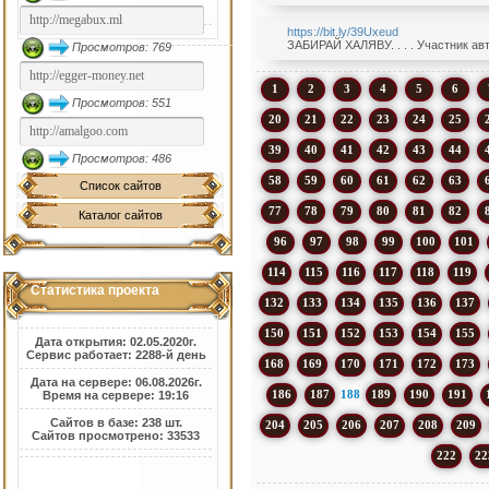
https://bit.ly/39Uxeud
ЗАБИРАЙ ХАЛЯВУ. . . . Участник ав
Просмотров: 769
1
2
3
4
5
6
Просмотров: 551
20
21
22
23
24
25
39
40
41
42
43
44
Просмотров: 486
58
59
60
61
62
63
Список сайтов
77
78
79
80
81
82
Каталог сайтов
96
97
98
99
100
101
114
115
116
117
118
119
Статистика проекта
132
133
134
135
136
137
150
151
152
153
154
155
Дата открытия: 02.05.2020г.
Сервис работает: 2288-й день
168
169
170
171
172
173
Дата на сервере: 06.08.2026г.
186
187
188
189
190
191
Время на сервере: 19:16
Сайтов в базе: 238 шт.
204
205
206
207
208
209
Сайтов просмотрено: 33533
222
22