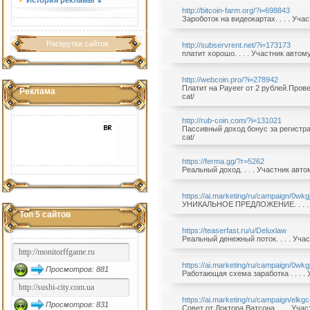
История рекламы ⇓
http://bitcoin-farm.org/?i=698843
Зароботок на видеокартах. . . . Уч
Раскрутка сайтов
http://subservrent.net/?i=173173
платит хорошо. . . . Участник автом
http://webcoin.pro/?i=278942
Платит на Payeer от 2 рублей.Прове
Реклама
cat/
http://rub-coin.com/?i=131021
Пассивный доход бонус за регистрац
cat/
https://ferma.gg/?r=5262
Реальный доход. . . . Участник авт
https://ai.marketing/ru/campaign/0wkg
УНИКАЛЬНОЕ ПРЕДЛОЖЕНИЕ. . . . Уч
Топ 5 сайтов
https://teaserfast.ru/u/Deluxlaw
Реальный денежный поток. . . . Уча
https://ai.marketing/ru/campaign/0wkg
Просмотров: 881
Pаботающая схема заработка . . . .
https://ai.marketing/ru/campaign/elkg
Просмотров: 831
Совет от Доктора Ватсона. . . . Уча