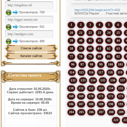
http://r931294t.beget.tech/?r=632
Просмотров: 769
БОНУСЫ Payeer. . . . Участник авто
1
2
3
4
5
6
Просмотров: 551
20
21
22
23
24
25
39
40
41
42
43
44
Просмотров: 486
Список сайтов
58
59
60
61
62
63
Каталог сайтов
77
78
79
80
81
82
96
97
98
99
100
101
114
115
116
117
118
119
Статистика проекта
132
133
134
135
136
137
150
151
152
153
154
155
Дата открытия: 02.05.2020г.
Сервис работает: 2291-й день
168
169
170
171
172
173
Дата на сервере: 10.08.2026г.
Время на сервере: 05:05
186
187
188
189
190
191
Сайтов в базе: 238 шт.
204
205
206
207
208
209
Сайтов просмотрено: 33533
222
22