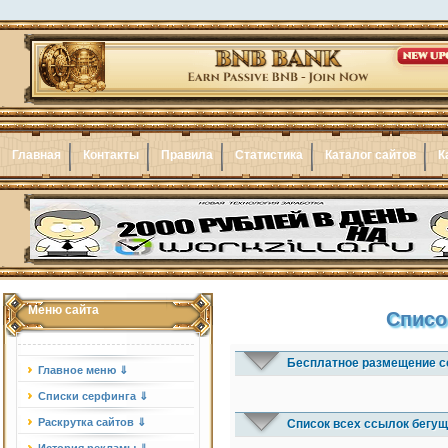
Главная
Контакты
Правила
Статистика
Каталог сайтов
К
Меню сайта
Списо
Бесплатное размещение с
Главное меню ⇓
Списки серфинга ⇓
Раскрутка сайтов ⇓
Список всех ссылок бегущ