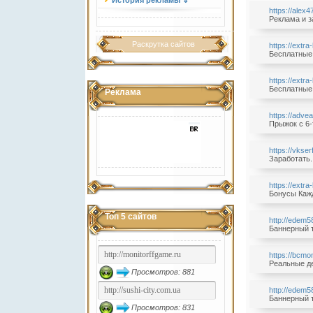
История рекламы ⇓
https://alex
Реклама и з
Раскрутка сайтов
https://extra
Бесплатные 
https://extra
Бесплатные 
Реклама
https://adve
Прыжок с 6-
https://vkse
Заработать.
https://extra
Бонусы Кажд
Топ 5 сайтов
http://edem5
Баннерный т
https://bcm
Реальные де
Просмотров: 881
http://edem5
Баннерный т
Просмотров: 831