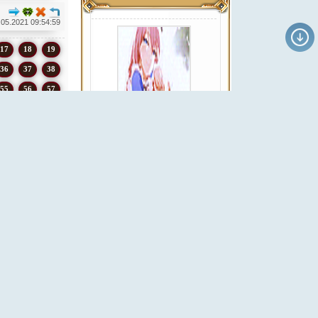
.05.2021 09:54:59
17
18
19
36
37
38
55
56
57
4
75
76
93
94
95
Добавить баннер
11
112
113
Все баннеры
29
130
131
47
148
149
Баннеры 88х31
65
166
167
83
184
185
01
202
203
19
220
221
Добавить баннер
Все баннеры