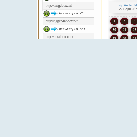
http://edem5
Баннерный т
Просмотров: 769
1
2
3
Просмотров: 551
20
21
22
39
40
41
Просмотров: 486
58
59
Список сайтов
77
78
79
Каталог сайтов
96
97
9
114
115
11
132
133
13
Статистика проекта
150
151
15
Дата открытия: 02.05.2020г.
168
169
17
Сервис работает: 2288-й день
186
187
18
Дата на сервере: 06.08.2026г.
Время на сервере: 15:28
204
205
20
Сайтов в базе: 238 шт.
Сайтов просмотрено: 33533