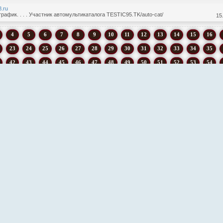
8.ru
рафик. . . . Участник автомультикаталога TESTIC95.TK/auto-cat/
15
4
5
6
7
8
9
10
11
12
13
14
15
16
23
24
25
26
27
28
29
30
31
32
33
34
35
42
43
44
45
46
47
48
49
50
51
52
53
54
60
61
62
63
64
65
66
67
68
69
70
71
72
73
7
80
81
82
83
84
85
86
87
88
89
90
91
92
8
99
100
101
102
103
104
105
106
107
108
109
110
1
6
117
118
119
120
121
122
123
124
125
126
127
128
1
4
135
136
137
138
139
140
141
142
143
144
145
146
1
2
153
154
155
156
157
158
159
160
161
162
163
164
1
0
171
172
173
174
175
176
177
178
179
180
181
182
1
8
189
190
191
192
193
194
195
196
197
198
199
200
2
6
207
208
209
210
211
212
213
214
215
216
217
218
2
222
223
224
225
226
227
228
229
230