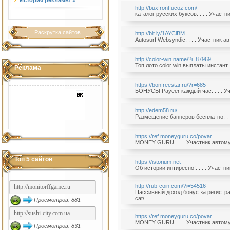
История рекламы ⇓
http://buxfront.ucoz.com/
каталог русских буксов. . . . Участ
Раскрутка сайтов
http://bit.ly/1AYClBM
Autosurf Websyndic. . . . Участник 
http://color-win.name/?i=87969
Топ лото color win.выплаты инстант.
Реклама
https://bonfreestar.ru/?r=685
БОНУСЫ Payeer каждый час. . . . У
http://edem58.ru/
Размещение баннеров бесплатно. . .
https://ref.moneyguru.co/povar
MONEY GURU. . . . Участник автому
Топ 5 сайтов
https://istorium.net
Об истории интиресно!. . . . Участн
http://rub-coin.com/?i=54516
Пассивный доход бонус за регистрац
cat/
Просмотров: 881
https://ref.moneyguru.co/povar
MONEY GURU. . . . Участник автому
Просмотров: 831