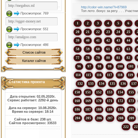
http://color-win.name/?i=87969
Топ лото .бонус за регу. . . . Учас
Просмотров: 769
1
2
3
4
5
6
Просмотров: 551
20
21
22
23
24
25
39
40
41
42
43
44
Просмотров: 486
58
59
60
61
62
63
Список сайтов
77
78
79
80
81
82
Каталог сайтов
96
97
98
99
100
101
114
115
116
117
118
119
Статистика проекта
132
133
134
135
136
137
150
151
152
153
154
155
Дата открытия: 02.05.2020г.
Сервис работает: 2292-й день
168
169
170
171
172
173
Дата на сервере: 10.08.2026г.
186
187
188
189
190
191
Время на сервере: 18:14
204
205
206
207
208
209
Сайтов в базе: 238 шт.
Сайтов просмотрено: 33533
222
22