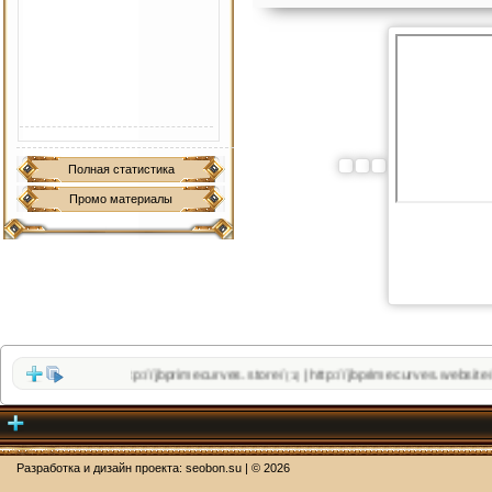
Полная статистика
Промо материалы
http://jbprimecurves.store/
http://jbprimecurves.website/
|
(1)
(1)
Разработка и дизайн проекта:
seobon.su
| ©
2026