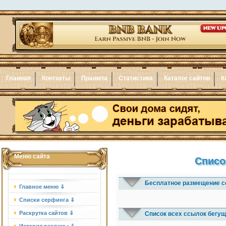
Главная
Контакты
Правила
Статистика
Каталог сайтов
К
Меню сайта
Списо
Бесплатное размещение с
Главное меню ⇓
Списки серфинга ⇓
Раскрутка сайтов ⇓
Список всех ссылок бегущ