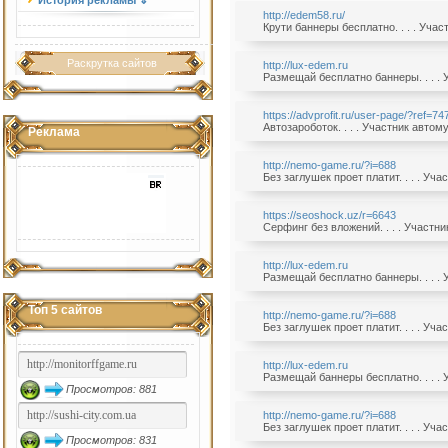
История рекламы ⇓
http://edem58.ru/
Крути баннеры бесплатно. . . . Уча
Раскрутка сайтов
http://lux-edem.ru
Размещай бесплатно баннеры. . . . 
https://advprofit.ru/user-page/?ref=74
Автозароботок. . . . Участник автом
Реклама
http://nemo-game.ru/?i=688
Без заглушек проет платит. . . . Уч
https://seoshock.uz/r=6643
Серфинг без вложений. . . . Участн
http://lux-edem.ru
Размещай бесплатно баннеры. . . . 
Топ 5 сайтов
http://nemo-game.ru/?i=688
Без заглушек проет платит. . . . Уч
http://lux-edem.ru
Размещай баннеры бесплатно. . . . 
Просмотров: 881
http://nemo-game.ru/?i=688
Без заглушек проет платит. . . . Уч
Просмотров: 831