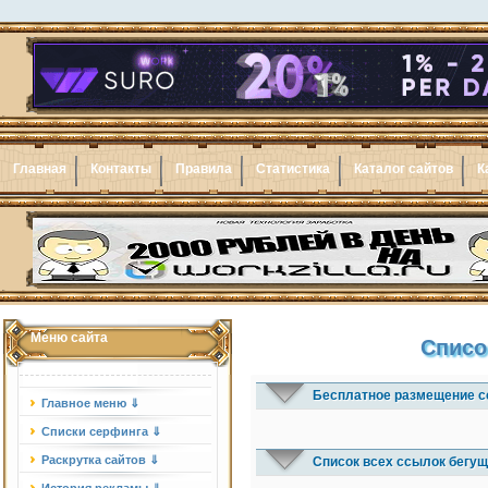
Главная
Контакты
Правила
Статистика
Каталог сайтов
К
Меню сайта
Списо
Бесплатное размещение с
Главное меню ⇓
Списки серфинга ⇓
Раскрутка сайтов ⇓
Список всех ссылок бегущ