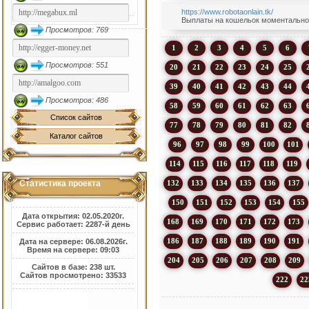
https://www.robotaonlain.tk/
Выплаты на кошельок моментально!!!
Просмотров: 769
1
2
3
4
5
6
Просмотров: 551
20
21
22
23
24
25
39
40
41
42
43
44
Просмотров: 486
58
59
60
61
62
63
Список сайтов
77
78
79
80
81
82
Каталог сайтов
96
97
98
99
100
101
114
115
116
117
118
119
132
133
134
135
136
137
Статистика проекта
150
151
152
153
154
155
Дата открытия: 02.05.2020г.
168
169
170
171
172
173
Сервис работает: 2287-й день
186
187
188
189
190
191
Дата на сервере: 06.08.2026г.
Время на сервере: 09:03
204
205
206
207
208
209
Сайтов в базе: 238 шт.
Сайтов просмотрено: 33533
222
22