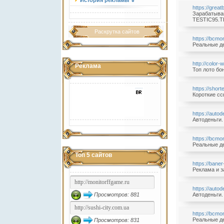
История рекламы ⇓
https://grea
Зарабатывай
TESTIC95.TK
Раскрутка сайтов
https://bcm
Реальные де
http://color-
Реклама
Топ лото бон
https://short
Короткие сс
https://auto
Автоденьги.
https://bcm
Реальные де
Топ 5 сайтов
https://bane
Реклама и з
https://auto
Просмотров: 881
Автоденьги.
https://bcm
Реальные де
Просмотров: 831