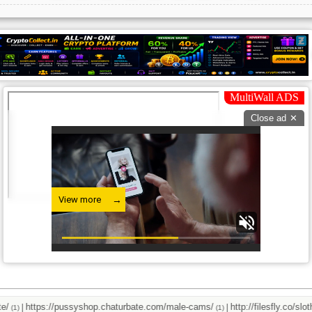
https://pussyshop.chaturbate.com/male-cams/
http://filesfly.co/sloth_w
|
|
(1)