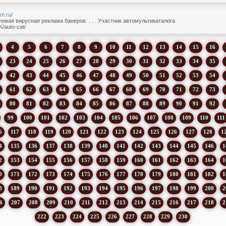
em.ru/
мая вирусная реклама банеров. . . . Участник автомультикаталога
/auto-cat/
4
5
6
7
8
9
10
11
12
13
14
15
16
23
24
25
26
27
28
29
30
31
32
33
34
35
42
43
44
45
46
47
48
49
50
51
52
53
54
61
62
63
64
65
66
67
68
69
70
71
72
73
80
81
82
83
84
85
86
87
88
89
90
91
92
99
100
101
102
103
104
105
106
107
108
109
110
111
6
117
118
119
120
121
122
123
124
125
126
127
128
1
4
135
136
137
138
139
140
141
142
143
144
145
146
1
2
153
154
155
156
157
158
159
160
161
162
163
164
1
0
171
172
173
174
175
176
177
178
179
180
181
182
1
8
189
190
191
192
193
194
195
196
197
198
199
200
2
6
207
208
209
210
211
212
213
214
215
216
217
218
2
222
223
224
225
226
227
228
229
230