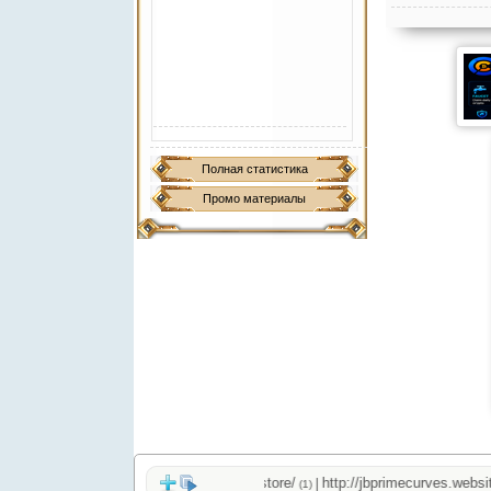
Полная статистика
Промо материалы
http://jbprimecurves.store/
http://jbprimecurves.website/
|
(1)
(1)