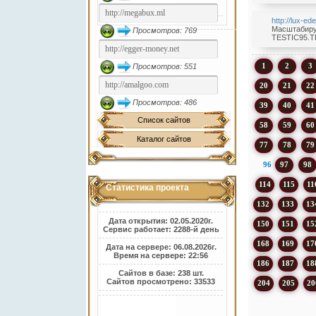
http://lux-ed
Масштабируе
Просмотров: 769
TESTIC95.TK
1
2
3
Просмотров: 551
20
21
22
Просмотров: 486
39
40
41
Список сайтов
58
59
60
Каталог сайтов
77
78
79
96
97
98
114
115
11
Статистика проекта
132
133
13
Дата открытия: 02.05.2020г.
150
151
15
Сервис работает: 2288-й день
168
169
17
Дата на сервере: 06.08.2026г.
Время на сервере: 22:56
186
187
18
Сайтов в базе: 238 шт.
Сайтов просмотрено: 33533
204
205
20