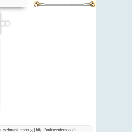
ebmaster.php
http://onlinevideos.cc/top.php
|
|
(7)
(2)