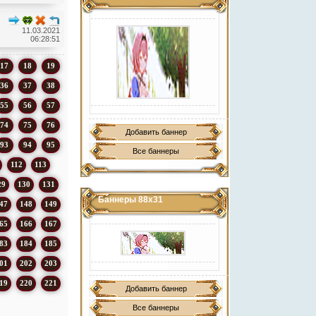
11.03.2021
06:28:51
17
18
19
36
37
38
55
56
57
74
75
76
Добавить баннер
93
94
95
Все баннеры
112
113
29
130
131
Баннеры 88х31
47
148
149
65
166
167
83
184
185
01
202
203
19
220
221
Добавить баннер
Все баннеры