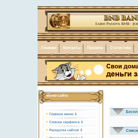
Главная
Контакты
Правила
Статистика
Меню сайта
Беспл
Главное меню ⇓
Списки серфинга ⇓
Раскрутка сайтов ⇓
Списо