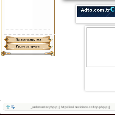
Полная статистика
Промо материалы
://filesfly.co/sloth_webmaster.php
http://onlinevideos.cc/top.php
|
|
(7)
(2)