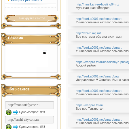
История рекламы ⇓
http://musika.free-hosting94.ru/
Музыкальная эйфория
Раскрутка сайтов
http://serf.a0001.net/smart/smart
Универсальный каталог обмена ви
http://azato.aiq.ru/
Все системы обмена визитами
Реклама
http://serf.a0001.net/smart/smart
Универсальный каталог обмена ви
https://vsepro.tatar/naselennye-punkt
Арский район
http://serf.a0001.net/smart/bag
Исправление !! Ошибка: Вы не зако
Топ 5 сайтов
http://serf.a0001.net/smart/smart
Универсальный каталог обмена ви
https://vsepro.tatar/
Все про Татарстан
Просмотров: 881
http://serf.a0001.net/smart/smart
Универсальный каталог обмена ви
Просмотров: 831