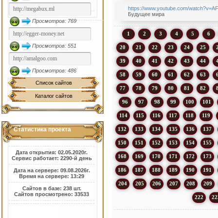
https://www.youtube.com/watch?v=
Будущее мира
Просмотров: 769
1
2
3
4
5
6
Просмотров: 551
20
21
22
23
24
25
39
40
41
42
43
44
Просмотров: 486
58
59
60
61
62
63
Список сайтов
77
78
79
80
81
82
Каталог сайтов
96
97
98
99
100
101
114
115
116
117
118
119
132
133
134
135
136
137
Статистика проекта
150
151
152
153
154
155
Дата открытия: 02.05.2020г.
168
169
170
171
172
173
Сервис работает: 2290-й день
186
187
188
189
190
191
Дата на сервере: 09.08.2026г.
Время на сервере: 13:29
204
205
206
207
208
209
Сайтов в базе: 238 шт.
Сайтов просмотрено: 33533
222
22