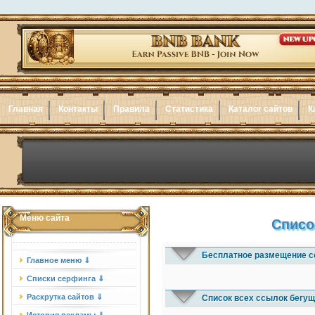
Главная
Контакты
Правила
Статистика
Каталог сайтов
К
Меню сайта
Списо
Бесплатное размещение с
Главное меню ⇓
Списки серфинга ⇓
Раскрутка сайтов ⇓
Список всех ссылок бегущ