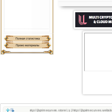
Полная статистика
Промо материалы
http://jbprimecurves.store/
http://jbprimecurves.website/
|
(1)
(1