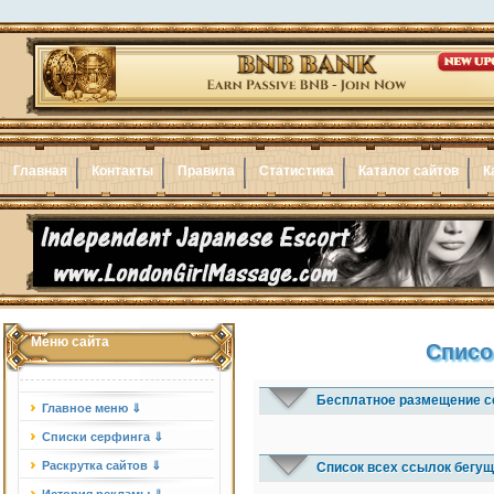
Главная
Контакты
Правила
Статистика
Каталог сайтов
К
Меню сайта
Списо
Бесплатное размещение с
Главное меню ⇓
Списки серфинга ⇓
Раскрутка сайтов ⇓
Список всех ссылок бегущ