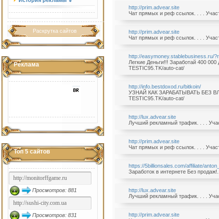
История рекламы ⇓
http://prim.advear.site
Чат прямых и реф ссылок. . . . Уча
Раскрутка сайтов
http://prim.advear.site
Чат прямых и реф ссылок. . . . Уча
http://easymoney.stablebusiness.ru/
Легкие Деньги!!! Заработай 400 000 
Реклама
TESTIC95.TK/auto-cat/
http://info.bestdoxod.ru/bitkoin/
УЗНАЙ КАК ЗАРАБАТЫВАТЬ БЕЗ ВЛОЖ
TESTIC95.TK/auto-cat/
http://lux.advear.site
Лучший рекламный трафик. . . . Уча
http://prim.advear.site
Чат прямых и реф ссылок. . . . Уча
Топ 5 сайтов
https://5billionsales.com/affiliate/anton
Заработок в интернете Без продаж!. 
Просмотров: 881
http://lux.advear.site
Лучший рекламный трафик. . . . Уча
http://prim.advear.site
Просмотров: 831