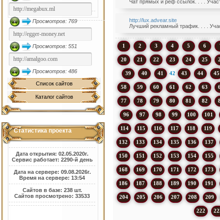
Чат прямых и реф ссылок. . . . Уча
http://lux.advear.site
Просмотров: 769
Лучший рекламный трафик. . . . Уча
1
2
3
4
5
6
Просмотров: 551
20
21
22
23
24
25
Просмотров: 486
39
40
41
42
43
44
45
Список сайтов
58
59
60
61
62
63
Каталог сайтов
77
78
79
80
81
82
96
97
98
99
100
101
114
115
116
117
118
119
Статистика проекта
132
133
134
135
136
137
Дата открытия: 02.05.2020г.
150
151
152
153
154
155
Сервис работает: 2290-й день
168
169
170
171
172
173
Дата на сервере: 09.08.2026г.
Время на сервере: 13:54
186
187
188
189
190
191
Сайтов в базе: 238 шт.
Сайтов просмотрено: 33533
204
205
206
207
208
209
222
22