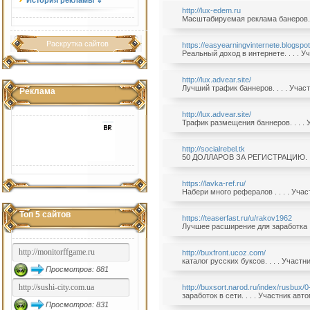
История рекламы ⇓
http://lux-edem.ru
Масштабируемая реклама банеров. .
Раскрутка сайтов
https://easyearningvinternete.blogspo
Реальный доход в интернете. . . . 
http://lux.advear.site/
Лучший трафик баннеров. . . . Учас
Реклама
http://lux.advear.site/
Трафик размещения баннеров. . . . 
http://socialrebel.tk
50 ДОЛЛАРОВ ЗА РЕГИСТРАЦИЮ. . . 
https://lavka-ref.ru/
Набери много рефералов . . . . Уча
Топ 5 сайтов
https://teaserfast.ru/u/rakov1962
Лучшее расширение для заработка . 
http://buxfront.ucoz.com/
каталог русских буксов. . . . Участ
Просмотров: 881
http://buxsort.narod.ru/index/rusbux/0
заработок в сети. . . . Участник ав
Просмотров: 831