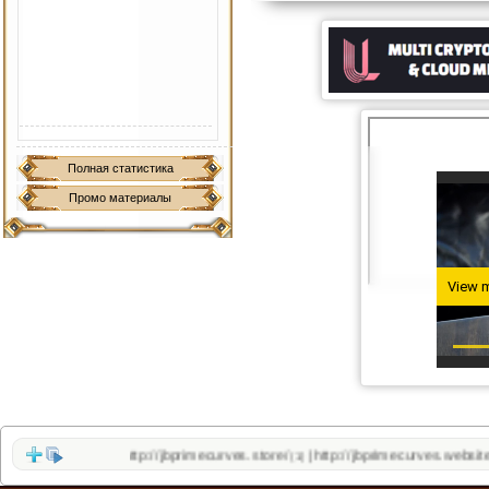
Полная статистика
Промо материалы
http://jbprimecurves.store/
http://jbprimecurves.website/
|
(1)
(1)