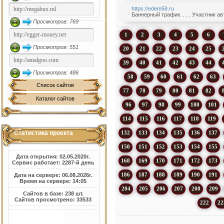
https://edem58.ru
Баннерный трафик. . . . Участник а
Просмотров: 769
1
2
3
4
5
6
Просмотров: 551
20
21
22
23
24
25
39
40
41
42
43
44
Просмотров: 486
58
59
60
61
62
63
Список сайтов
77
78
79
80
81
82
Каталог сайтов
96
97
98
99
100
101
114
115
116
117
118
119
132
133
134
135
136
137
Статистика проекта
150
151
152
153
154
155
Дата открытия: 02.05.2020г.
168
169
170
171
172
173
Сервис работает: 2287-й день
186
187
188
189
190
191
Дата на сервере: 06.08.2026г.
Время на сервере: 14:05
204
205
206
207
208
209
Сайтов в базе: 238 шт.
Сайтов просмотрено: 33533
222
22