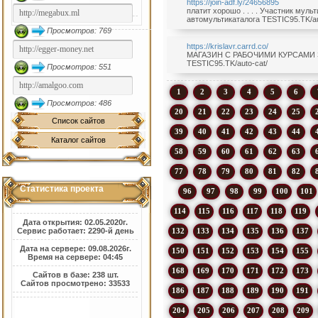
https://join-adf.ly/24656895
платит хорошо . . . . Участник мульт
автомультикаталога TESTIC95.TK/au
Просмотров: 769
https://krislavr.carrd.co/
МАГАЗИН С РАБОЧИМИ КУРСАМИ ЗА 1
TESTIC95.TK/auto-cat/
Просмотров: 551
1
2
3
4
5
6
Просмотров: 486
20
21
22
23
24
25
Список сайтов
39
40
41
42
43
44
Каталог сайтов
58
59
60
61
62
63
77
78
79
80
81
82
Статистика проекта
96
97
98
99
100
101
114
115
116
117
118
119
Дата открытия: 02.05.2020г.
132
133
134
135
136
137
Сервис работает: 2290-й день
Дата на сервере: 09.08.2026г.
150
151
152
153
154
155
Время на сервере: 04:45
168
169
170
171
172
173
Сайтов в базе: 238 шт.
Сайтов просмотрено: 33533
186
187
188
189
190
191
204
205
206
207
208
209