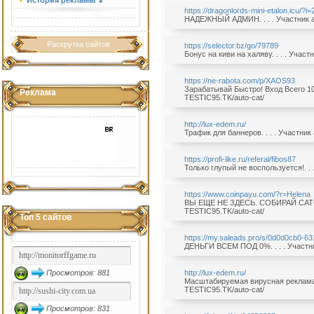
История рекламы ⇓
https://dragonlords-mini-etalon.icu/?i=
НАДЕЖНЫЙ АДМИН. . . . Участник а
Раскрутка сайтов
https://selесtor.bz/go/79789
Бонус на киви на халяву. . . . Учас
https://ne-rabota.com/p/XAOS93
Зарабатывай Быстро! Вход Всего 100
Реклама
TESTIC95.TK/auto-cat/
http://lux-edem.ru/
Трафик для баннеров. . . . Участни
https://profi-like.ru/referal/fibos87
Только глупый не воспользуется!. . 
https://www.coinpayu.com/?r=Helena
ВЫ ЕЩЕ НЕ ЗДЕСЬ. СОБИРАЙ САТОШ
TESTIC95.TK/auto-cat/
Топ 5 сайтов
https://my.saleads.pro/s/0d0d0cb0-6
ДЕНЬГИ ВСЕМ ПОД 0%. . . . Участни
Просмотров: 881
http://lux-edem.ru/
Масштабируемая вирусная реклама б
TESTIC95.TK/auto-cat/
Просмотров: 831