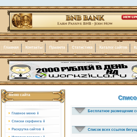
Главная
Контакты
Правила
Статистика
Каталог сайтов
К
Меню сайта
Списо
Бесплатное размещение с
Главное меню ⇓
Списки серфинга ⇓
Раскрутка сайтов ⇓
Список всех ссылок бегущ