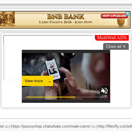
https://pussyshop.chaturbate.com/male-cams/
http://filesfly.co/sloth_
|
|
(1)