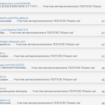
totabbrowser.com/24434490
СЕМ В БРАУЗЕРЕ ОТ ГУГЛ !. . . . Участник автомультикаталога TESTIC95.TK/auto-
tinkoff.ru/sl/4YNvzjddmeX
инькофф. . . . Участник автомультикаталога TESTIC95.TK/auto-cat/
07
er.com/?partner=8167174
йфе. . . . Участник автомультикаталога TESTIC95.TK/auto-cat/
07
rabotapro.blogspot.com/
аработок. . . . Участник автомультикаталога TESTIC95.TK/auto-cat/
07
58.ru
рафик. . . . Участник автомультикаталога TESTIC95.TK/auto-cat/
07
rlead.com/?ref=137373
ВЕННАЯ РЕКЛАМА. . . . Участник автомультикаталога TESTIC95.TK/auto-cat/
06
58.ru/
рафик. . . . Участник автомультикаталога TESTIC95.TK/auto-cat/
06
em.ru/
размещение баннеров. . . . Участник автомультикаталога TESTIC95.TK/auto-cat/
06
la1pro.ru/
абатывай . . . . Участник автомультикаталога TESTIC95.TK/auto-cat/
06