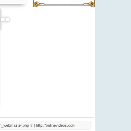
webmaster.php
http://onlinevideos.cc/top.php
|
|
(7)
(2)