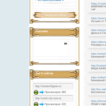
История рекламы ⇓
https://cryp
МАЙНИМ НА В
cat/
Раскрутка сайтов
https://www.
Лучшее от Т
https://paye
Реклама
Деньги в Се
https://alex
Реклама и з
https://edem
Баннерный т
http://hunte
ВАША КАЧЕСТ
Топ 5 сайтов
https://edem
Баннерный т
http://lux-ed
Просмотров: 881
Бесплатное 
https://formu
Играй и зар
Просмотров: 831