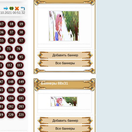
.10.2021 00:51:32
17
18
19
36
37
38
55
56
57
4
75
76
Добавить баннер
93
94
95
Все баннеры
11
112
113
29
130
131
47
148
149
Баннеры 88х31
65
166
167
83
184
185
01
202
203
19
220
221
Добавить баннер
Все баннеры