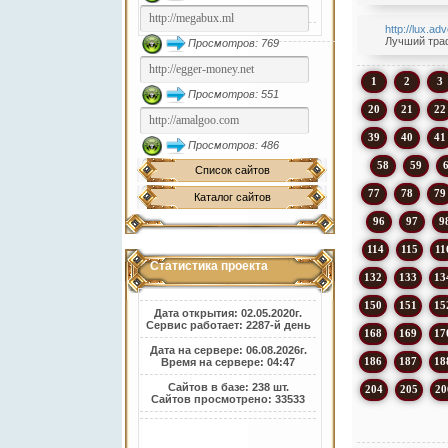
http://lux.adv
Лучший траф
Просмотров: 769
1
2
3
Просмотров: 551
20
21
22
39
40
41
Просмотров: 486
58
59
Список сайтов
77
78
79
Каталог сайтов
96
97
9
114
115
11
Статистика проекта
132
133
13
150
151
15
Дата открытия: 02.05.2020г.
Сервис работает: 2287-й день
168
169
17
Дата на сервере: 06.08.2026г.
186
187
18
Время на сервере: 04:47
Сайтов в базе: 238 шт.
204
205
20
Сайтов просмотрено: 33533