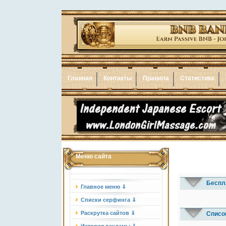
Главная
Контакты
Правила
Статистика
Меню сайта
Беспл
Главное меню ⇓
Списки серфинга ⇓
Раскрутка сайтов ⇓
Списо