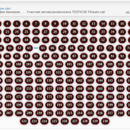
ear.site/
ик баннеров. . . . Участник автомультикаталога TESTIC95.TK/auto-cat/
06
4
5
6
7
8
9
10
11
12
13
14
15
16
23
24
25
26
27
28
29
30
31
32
33
34
35
42
43
44
45
46
47
48
49
50
51
52
53
54
60
61
62
63
64
65
66
67
68
69
70
71
72
73
7
80
81
82
83
84
85
86
87
88
89
90
91
92
8
99
100
101
102
103
104
105
106
107
108
109
110
1
6
117
118
119
120
121
122
123
124
125
126
127
128
1
4
135
136
137
138
139
140
141
142
143
144
145
146
1
2
153
154
155
156
157
158
159
160
161
162
163
164
1
0
171
172
173
174
175
176
177
178
179
180
181
182
1
8
189
190
191
192
193
194
195
196
197
198
199
200
2
6
207
208
209
210
211
212
213
214
215
216
217
218
2
222
223
224
225
226
227
228
229
230