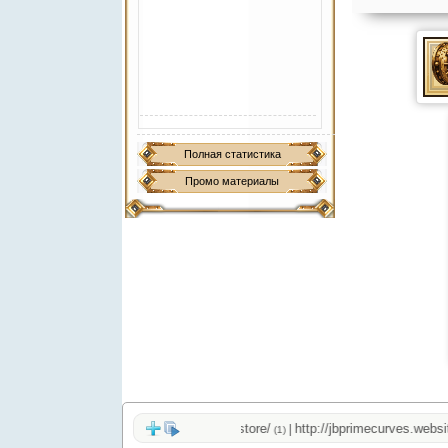
Полная статистика
Промо материалы
http://jbprimecurves.store/
http://jbprimecurves.website/
|
(1)
(1)