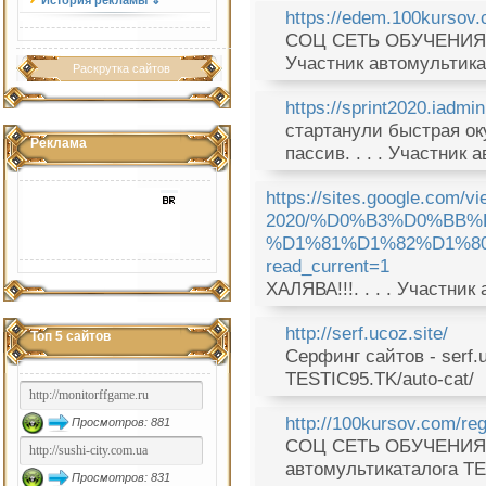
История рекламы ⇓
https://edem.100kursov.
СОЦ СЕТЬ ОБУЧЕНИЯ 
Участник автомультика
Раскрутка сайтов
https://sprint2020.iadmi
стартанули быстрая о
Реклама
пассив. . . . Участник
https://sites.google.com/v
2020/%D0%B3%D0%BB
%D1%81%D1%82%D1%8
read_current=1
ХАЛЯВА!!!. . . . Участни
http://serf.ucoz.site/
Топ 5 сайтов
Серфинг сайтов - serf.u
TESTIC95.TK/auto-cat/
http://100kursov.com/re
Просмотров: 881
СОЦ СЕТЬ ОБУЧЕНИЯ 
автомультикаталога TE
Просмотров: 831