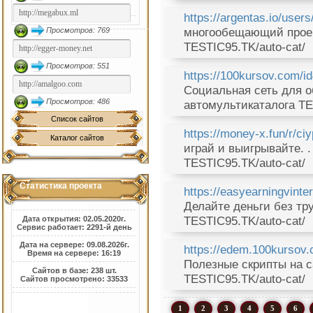
https://argentas.io/use
многообещающий проект
Просмотров: 769
TESTIC95.TK/auto-cat/
Просмотров: 551
https://100kursov.com/i
Социальная сеть для об
Просмотров: 486
автомультикаталога TE
Список сайтов
https://money-x.fun/r/ci
Каталог сайтов
играй и выигрывайте. .
TESTIC95.TK/auto-cat/
Статистика проекта
https://easyearningvinte
Делайте деньги без тру
TESTIC95.TK/auto-cat/
Дата открытия: 02.05.2020г.
Сервис работает: 2291-й день
Дата на сервере: 09.08.2026г.
https://edem.100kursov.
Время на сервере: 16:19
Полезные скрипты на са
Сайтов в базе: 238 шт.
TESTIC95.TK/auto-cat/
Сайтов просмотрено: 33533
1
2
3
4
5
6