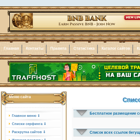
Главная
Контакты
Правила
Статистика
Каталог сайтов
К
Меню сайта
Списо
Бесплатное размещение с
Главное меню ⇓
Списки серфинга ⇓
Раскрутка сайтов ⇓
Список всех ссылок бегущ