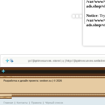
http://jbprimecurves.store/
http://jbprimecurves.website/
|
(1)
(1)
Разработка и дизайн проекта:
seobon.su
| ©
2026
Главная
|
Контакты
|
Правила
|
Чёрный список