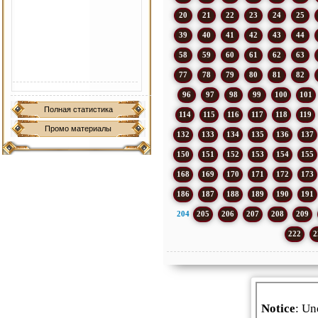
20
21
22
23
24
25
39
40
41
42
43
44
58
59
60
61
62
63
77
78
79
80
81
82
96
97
98
99
100
101
Полная статистика
114
115
116
117
118
119
Промо материалы
132
133
134
135
136
137
150
151
152
153
154
155
168
169
170
171
172
173
186
187
188
189
190
191
204
205
206
207
208
209
222
2