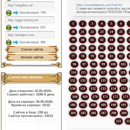
https://smartbitpoint.com/?rid=64
С нами вы сможете получать пассивн
автомультикаталога TESTIC95.TK/au
Просмотров: 769
1
2
3
4
5
6
Просмотров: 551
20
21
22
23
24
25
39
40
41
42
43
44
Просмотров: 486
58
59
60
61
62
63
Список сайтов
77
78
79
80
81
82
Каталог сайтов
96
97
98
99
100
101
114
115
116
117
118
119
Статистика проекта
132
133
134
135
136
137
150
151
152
153
154
155
Дата открытия: 02.05.2020г.
Сервис работает: 2288-й день
168
169
170
171
172
173
Дата на сервере: 06.08.2026г.
186
187
188
189
190
191
Время на сервере: 19:02
Сайтов в базе: 238 шт.
204
205
206
207
208
209
Сайтов просмотрено: 33533
222
22