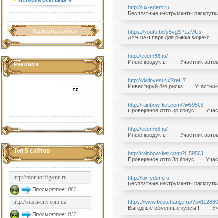
История рекламы ⇓
http://lux-edem.ru
Бесплатные инструменты раскрутки. 
Раскрутка сайтов
https://youtu.be/y5vgSP1zMUs
ЛУЧШАЯ пара для рынка Форекс. . . 
http://edem58.ru/
Инфо продукты . . . . Участник авт
Реклама
http://ldwinvest.ru/?ref=7
Инвестируй без риска. . . . Участни
http://rainbow-bet.com/?i=59503
Провереное лото 3р бонус. . . . Уч
http://edem58.ru/
Инфо продукты . . . . Участник авт
Топ 5 сайтов
http://rainbow-bet.com/?i=59503
Провереное лото 3р бонус. . . . Уч
http://lux-edem.ru
Бесплатные инструменты раскрутки. 
Просмотров: 881
https://www.bestchange.ru/?p=11288
Выгодные обменные курсы!!!. . . . 
Просмотров: 831