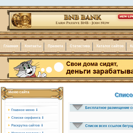
Главная
Контакты
Правила
Статистика
Каталог сайтов
К
Меню сайта
Списо
Бесплатное размещение с
Главное меню ⇓
Списки серфинга ⇓
Раскрутка сайтов ⇓
Список всех ссылок бегущ