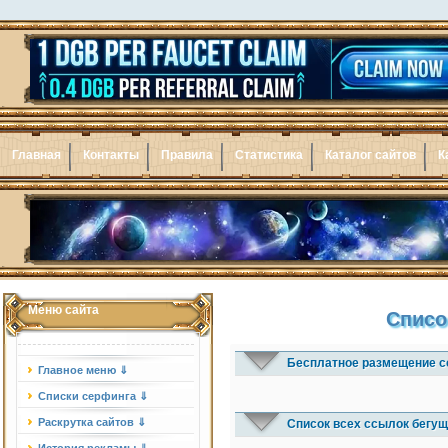
Главная
Контакты
Правила
Статистика
Каталог сайтов
К
Меню сайта
Списо
Бесплатное размещение с
Главное меню ⇓
Списки серфинга ⇓
Раскрутка сайтов ⇓
Список всех ссылок бегущ