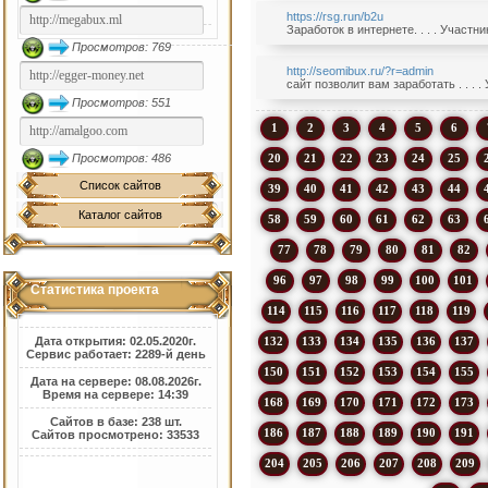
https://rsg.run/b2u
Заработок в интернете. . . . Участн
Просмотров: 769
http://seomibux.ru/?r=admin
сайт позволит вам заработать . . . 
Просмотров: 551
1
2
3
4
5
6
20
21
22
23
24
25
Просмотров: 486
Список сайтов
39
40
41
42
43
44
Каталог сайтов
58
59
60
61
62
63
77
78
79
80
81
82
96
97
98
99
100
101
Статистика проекта
114
115
116
117
118
119
132
133
134
135
136
137
Дата открытия: 02.05.2020г.
Сервис работает: 2289-й день
150
151
152
153
154
155
Дата на сервере: 08.08.2026г.
Время на сервере: 14:39
168
169
170
171
172
173
Сайтов в базе: 238 шт.
186
187
188
189
190
191
Сайтов просмотрено: 33533
204
205
206
207
208
209