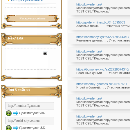
История рекламы ⇓
http://lux-edem.ru/
Масштабируемая вирусная реклама б
TESTIC95.TK/auto-cat/
Раскрутка сайтов
http://golden-mines.biz/?i=1395663
Золотые гномы. . . . Участник авто
https://bcmoney.xyz/aa22729574340/
Реклама
Реальные деньги. . . . Участник ав
http://lux-edem.ru/
Масштабируемая вирусная реклама б
TESTIC95.TK/auto-cat/
https://bcmoney.xyz/aa22729574340/
Реальные деньги. . . . Участник ав
https://money-gnomes.ru/?i=507661
Играй и богатей. . . . Участник авт
Топ 5 сайтов
http://lux-edem.ru/
Масштабируемая вирусная реклама б
TESTIC95.TK/auto-cat/
Просмотров: 881
http://lux-edem.ru/
Масштабируемая вирусная реклама б
TESTIC95.TK/auto-cat/
Просмотров: 831