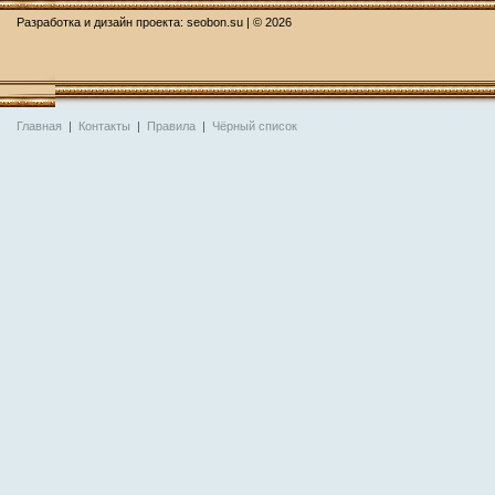
Разработка и дизайн проекта:
seobon.su
| ©
2026
Главная
|
Контакты
|
Правила
|
Чёрный список