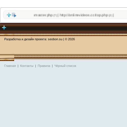
lesfly.co/sloth_webmaster.php
http://onlinevideos.cc/top.php
|
|
(7)
(2)
Разработка и дизайн проекта:
seobon.su
| ©
2026
Главная
|
Контакты
|
Правила
|
Чёрный список