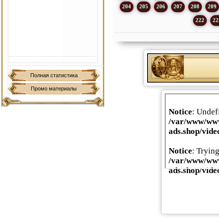
204
205
206
207
208
209
222
22
Полная статистика
Промо материалы