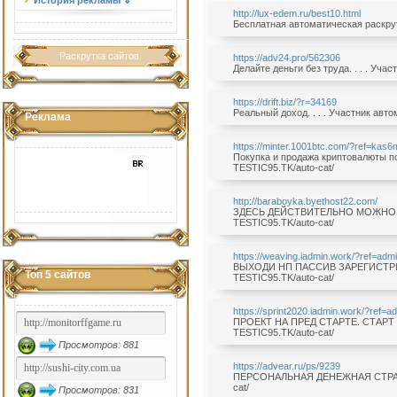
История рекламы ⇓
http://lux-edem.ru/best10.html
Бесплатная автоматическая раскрутк
Раскрутка сайтов
https://adv24.pro/562306
Делайте деньги без труда. . . . Уча
https://drift.biz/?r=34169
Реальный доход. . . . Участник авт
Реклама
https://minter.1001btc.com/?ref=kas6
Покупка и продажа криптовалюты по 
TESTIC95.TK/auto-cat/
http://baraboyka.byethost22.com/
ЗДЕСЬ ДЕЙСТВИТЕЛЬНО МОЖНО ЗАРА
TESTIC95.TK/auto-cat/
https://weaving.iadmin.work/?ref=adm
ВЫХОДИ НП ПАССИВ ЗАРЕГИСТРИРО
Топ 5 сайтов
TESTIC95.TK/auto-cat/
https://sprint2020.iadmin.work/?ref=a
ПРОЕКТ НА ПРЕД СТАРТЕ. СТАРТ 01.
TESTIC95.TK/auto-cat/
Просмотров: 881
https://advear.ru/ps/9239
ПЕРСОНАЛЬНАЯ ДЕНЕЖНАЯ СТРАНИЧКА
cat/
Просмотров: 831