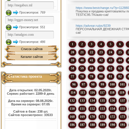
https://www.bestchange.ru/?p=11288
Покупка и продажа криптовалюты по 
Просмотров: 769
TESTIC95.TK/auto-cat/
https://advear.ru/ps/9239
Просмотров: 551
ПЕРСОНАЛЬНАЯ ДЕНЕЖНАЯ СТРАНИЧКА
cat/
Просмотров: 486
1
2
3
4
5
6
Список сайтов
20
21
22
23
24
25
Каталог сайтов
39
40
41
42
43
44
58
59
60
61
62
63
77
78
79
80
81
82
Статистика проекта
96
97
98
99
100
101
Дата открытия: 02.05.2020г.
114
115
116
117
118
119
Сервис работает: 2289-й день
132
133
134
135
136
137
Дата на сервере: 08.08.2026г.
Время на сервере: 07:05
150
151
152
153
154
155
Сайтов в базе: 238 шт.
Сайтов просмотрено: 33533
168
169
170
171
172
173
186
187
188
189
190
191