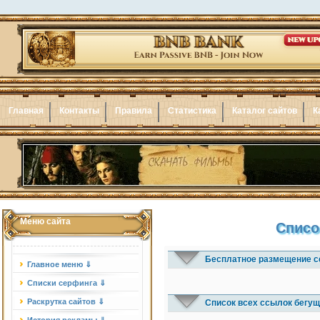
Главная
Контакты
Правила
Статистика
Каталог сайтов
К
Меню сайта
Списо
Бесплатное размещение с
Главное меню ⇓
Списки серфинга ⇓
Раскрутка сайтов ⇓
Список всех ссылок бегущ