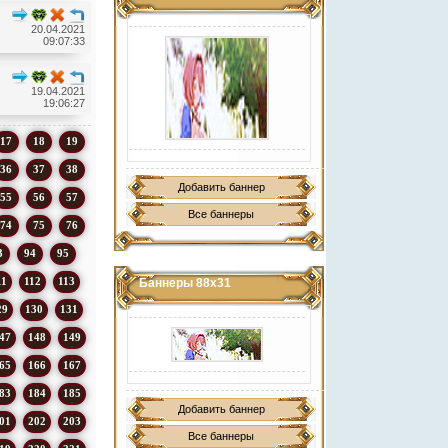
20.04.2021
09:07:33
19.04.2021
19:06:27
17
18
19
36
37
38
Добавить баннер
55
56
57
Все баннеры
74
75
76
3
94
95
11
112
113
Баннеры 88х31
29
130
131
47
148
149
65
166
167
83
184
185
Добавить баннер
01
202
203
Все баннеры