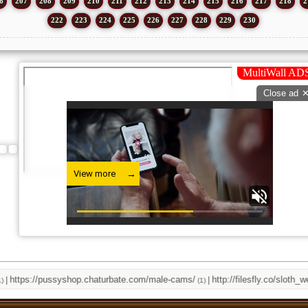
6
207
208
209
210
211
212
213
214
215
216
217
218
2
222
223
224
225
226
227
228
229
230
tps://pussyshop.chaturbate.com/male-cams/
http://filesfly.co/sloth_webm
|
(1)