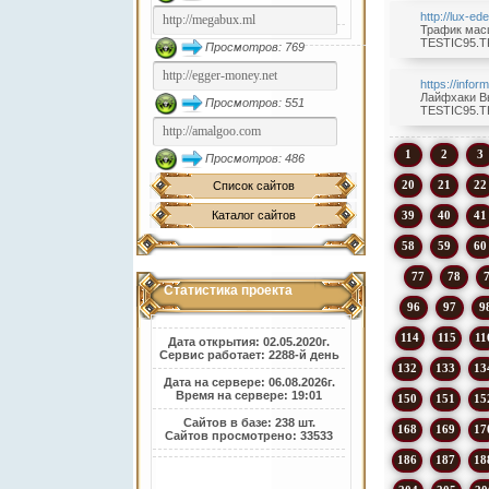
http://lux-ed
Трафик масш
TESTIC95.TK
Просмотров: 769
https://info
Лайфхаки Вы
Просмотров: 551
TESTIC95.TK
1
2
3
Просмотров: 486
20
21
22
Список сайтов
39
40
41
Каталог сайтов
58
59
60
77
78
Статистика проекта
96
97
9
114
115
11
Дата открытия: 02.05.2020г.
Сервис работает: 2288-й день
132
133
13
Дата на сервере: 06.08.2026г.
Время на сервере: 19:01
150
151
15
Сайтов в базе: 238 шт.
168
169
17
Сайтов просмотрено: 33533
186
187
18