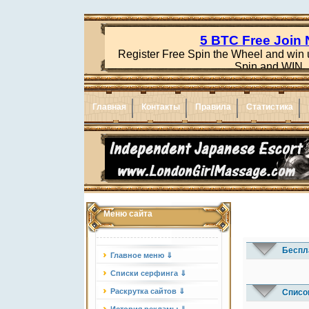
Главная
Контакты
Правила
Статистика
Меню сайта
Беспл
Главное меню ⇓
Списки серфинга ⇓
Раскрутка сайтов ⇓
Списо