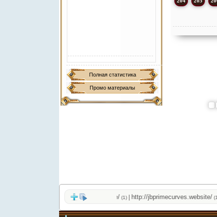
204
205
20
Полная статистика
Промо материалы
http://jbprimecurves.store/
http://jbprimecurves.website/
ht
|
|
(1)
(1)