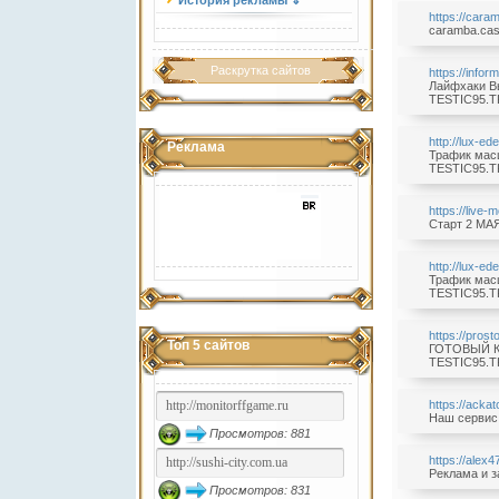
История рекламы ⇓
https://cara
caramba.cas
Раскрутка сайтов
https://info
Лайфхаки Вы
TESTIC95.TK
http://lux-ed
Реклама
Трафик масш
TESTIC95.TK
https://live
Старт 2 МАЯ
http://lux-ed
Трафик масш
TESTIC95.TK
https://pros
Топ 5 сайтов
ГОТОВЫЙ КО
TESTIC95.TK
https://acka
Наш сервис 
Просмотров: 881
https://alex
Реклама и з
Просмотров: 831