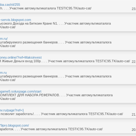
mba.cash/i/255
h. . . . Участник автомультикаталога TESTIC95.TK/auto-cat/
23
rm-servis.blogspot.com
сокого Дохода на Биткоин Кране N1. . . . Участник автомультикаталога
/auto-cat/
em.ru/
табируемого размещения баннеров. . . . Участник автомультикаталога
/auto-cat/
-money.online/?ref=Maksinvest
 Живые Деньги вход 100р. . . . Участник автомультикаталога TESTIC95.TK/auto-cat/
22
em.ru
табируемого размещения баннеров. . . . Участник автомультикаталога
/auto-cat/
togame5.soluspage.com/start
МПЛЕКТ ДЛЯ НАБОРА РЕФЕРАЛОВ. . . . Участник автомультикаталога
/auto-cat/
tov.ru/page?ref=1
позволит заработать!. . . . Участник автомультикаталога TESTIC95.TK/auto-cat/
21
479pro.blogspot.com/
аработок. . . . Участник автомультикаталога TESTIC95.TK/auto-cat/
20