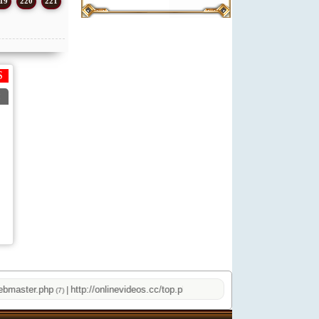
19
220
221
aster.php
http://onlinevideos.cc/top.php
|
|
(7)
(2)