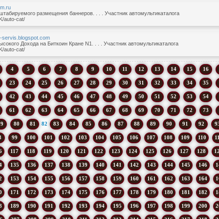
em.ru
табируемого размещения баннеров. . . . Участник автомультикаталога
/auto-cat/
rm-servis.blogspot.com
сокого Дохода на Биткоин Кране N1. . . . Участник автомультикаталога
/auto-cat/
4
5
6
7
8
9
10
11
12
13
14
15
16
23
24
25
26
27
28
29
30
31
32
33
34
35
42
43
44
45
46
47
48
49
50
51
52
53
54
61
62
63
64
65
66
67
68
69
70
71
72
73
79
80
81
82
83
84
85
86
87
88
89
90
91
92
9
8
99
100
101
102
103
104
105
106
107
108
109
110
1
6
117
118
119
120
121
122
123
124
125
126
127
128
1
4
135
136
137
138
139
140
141
142
143
144
145
146
1
2
153
154
155
156
157
158
159
160
161
162
163
164
1
0
171
172
173
174
175
176
177
178
179
180
181
182
1
8
189
190
191
192
193
194
195
196
197
198
199
200
2