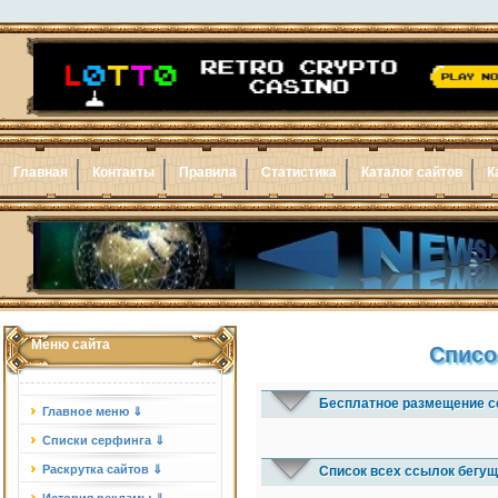
Главная
Контакты
Правила
Статистика
Каталог сайтов
К
Меню сайта
Списо
Бесплатное размещение с
Главное меню ⇓
Списки серфинга ⇓
Раскрутка сайтов ⇓
Список всех ссылок бегущ