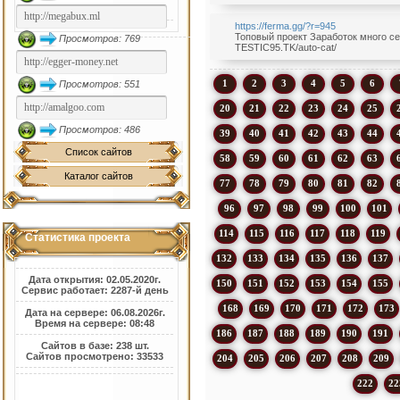
https://ferma.gg/?r=945
Топовый проект Заработок много сер
Просмотров: 769
TESTIC95.TK/auto-cat/
1
2
3
4
5
6
Просмотров: 551
20
21
22
23
24
25
Просмотров: 486
39
40
41
42
43
44
Список сайтов
58
59
60
61
62
63
Каталог сайтов
77
78
79
80
81
82
96
97
98
99
100
101
114
115
116
117
118
119
Статистика проекта
132
133
134
135
136
137
Дата открытия: 02.05.2020г.
150
151
152
153
154
155
Сервис работает: 2287-й день
168
169
170
171
172
173
Дата на сервере: 06.08.2026г.
Время на сервере: 08:48
186
187
188
189
190
191
Сайтов в базе: 238 шт.
Сайтов просмотрено: 33533
204
205
206
207
208
209
222
22