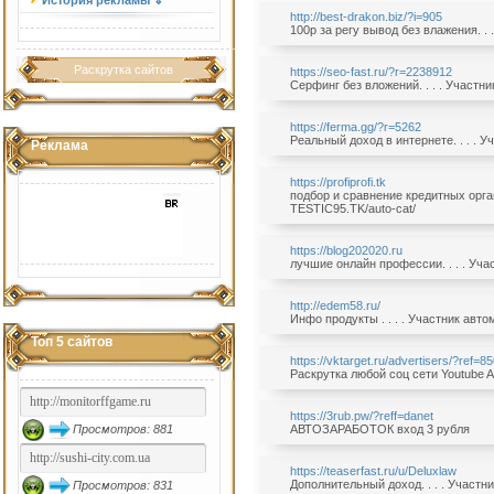
История рекламы ⇓
http://best-drakon.biz/?i=905
100р за регу вывод без влажения. . 
Раскрутка сайтов
https://seo-fast.ru/?r=2238912
Серфинг без вложений. . . . Участн
https://ferma.gg/?r=5262
Реальный доход в интернете. . . . 
Реклама
https://profiprofi.tk
подбор и сравнение кредитных орган
TESTIC95.TK/auto-cat/
https://blog202020.ru
лучшие онлайн профессии. . . . Уча
http://edem58.ru/
Инфо продукты . . . . Участник авт
Топ 5 сайтов
https://vktarget.ru/advertisers/?ref=8
Раскрутка любой соц сети Youtube A
https://3rub.pw/?reff=danet
Просмотров: 881
АВТОЗАРАБОТОК вход 3 рубля
https://teaserfast.ru/u/Deluxlaw
Дополнительный доход. . . . Участн
Просмотров: 831