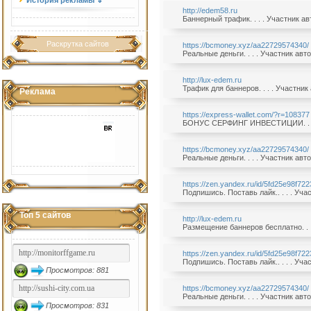
История рекламы ⇓
http://edem58.ru
Баннерный трафик. . . . Участник а
Раскрутка сайтов
https://bcmoney.xyz/aa22729574340/
Реальные деньги. . . . Участник ав
http://lux-edem.ru
Трафик для баннеров. . . . Участни
Реклама
https://express-wallet.com/?r=108377
БОНУС CЕРФИНГ ИНВЕСТИЦИИ. . . . 
https://bcmoney.xyz/aa22729574340/
Реальные деньги. . . . Участник ав
https://zen.yandex.ru/id/5fd25e98f7
Подпишись. Поставь лайк.. . . . Уч
Топ 5 сайтов
http://lux-edem.ru
Размещение баннеров бесплатно. . .
https://zen.yandex.ru/id/5fd25e98f7
Подпишись. Поставь лайк.. . . . Уч
Просмотров: 881
https://bcmoney.xyz/aa22729574340/
Реальные деньги. . . . Участник ав
Просмотров: 831