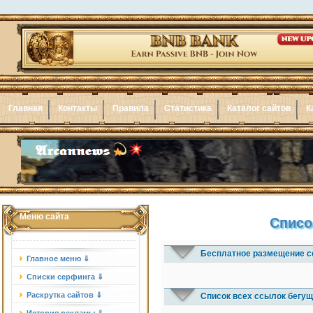
Главная
Контакты
Правила
Статистика
Каталог сайтов
К
Меню сайта
Списо
Бесплатное размещение с
Главное меню ⇓
Списки серфинга ⇓
Раскрутка сайтов ⇓
Список всех ссылок бегущ