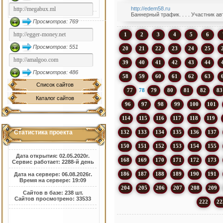
http://edem58.ru
Баннерный трафик. . . . Участник а
Просмотров: 769
1
2
3
4
5
6
Просмотров: 551
20
21
22
23
24
25
39
40
41
42
43
44
Просмотров: 486
58
59
60
61
62
63
Список сайтов
77
78
79
80
81
82
83
Каталог сайтов
96
97
98
99
100
101
114
115
116
117
118
119
132
133
134
135
136
137
Статистика проекта
150
151
152
153
154
155
Дата открытия: 02.05.2020г.
168
169
170
171
172
173
Сервис работает: 2288-й день
186
187
188
189
190
191
Дата на сервере: 06.08.2026г.
Время на сервере: 19:09
204
205
206
207
208
209
Сайтов в базе: 238 шт.
Сайтов просмотрено: 33533
222
22