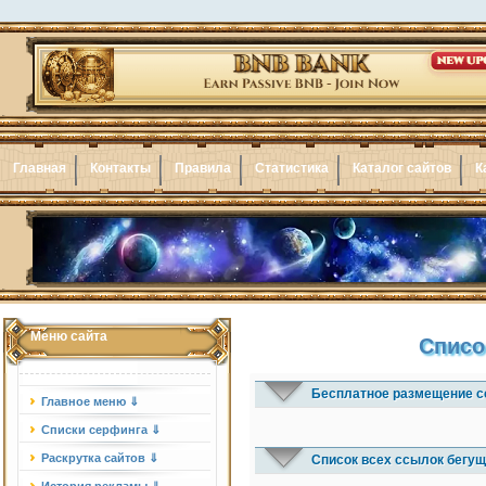
Главная
Контакты
Правила
Статистика
Каталог сайтов
К
Меню сайта
Списо
Бесплатное размещение с
Главное меню ⇓
Списки серфинга ⇓
Раскрутка сайтов ⇓
Список всех ссылок бегущ