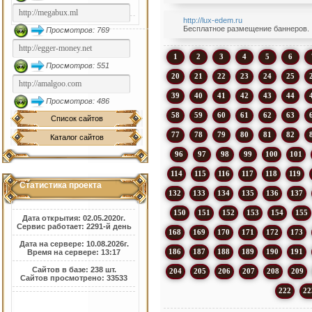
http://lux-edem.ru
Бесплатное размещение баннеров. . 
Просмотров: 769
1
2
3
4
5
6
Просмотров: 551
20
21
22
23
24
25
39
40
41
42
43
44
Просмотров: 486
58
59
60
61
62
63
Список сайтов
77
78
79
80
81
82
Каталог сайтов
96
97
98
99
100
101
114
115
116
117
118
119
Статистика проекта
132
133
134
135
136
137
150
151
152
153
154
155
Дата открытия: 02.05.2020г.
Сервис работает: 2291-й день
168
169
170
171
172
173
Дата на сервере: 10.08.2026г.
186
187
188
189
190
191
Время на сервере: 13:17
Сайтов в базе: 238 шт.
204
205
206
207
208
209
Сайтов просмотрено: 33533
222
22