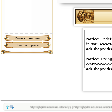
Полная статистика
Промо материалы
http://jbprimecurves.store/
http://jbprimecurves.website/
|
(1)
(1