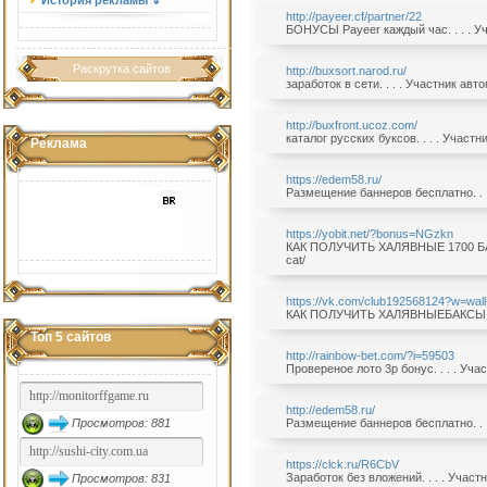
История рекламы ⇓
http://payeer.cf/partner/22
БОНУСЫ Payeer каждый час. . . . У
Раскрутка сайтов
http://buxsort.narod.ru/
заработок в сети. . . . Участник ав
http://buxfront.ucoz.com/
каталог русских буксов. . . . Участ
Реклама
https://edem58.ru/
Размещение баннеров бесплатно. . .
https://yobit.net/?bonus=NGzkn
КАК ПОЛУЧИТЬ ХАЛЯВНЫЕ 1700 БАКСО
cat/
https://vk.com/club192568124?w=wal
КАК ПОЛУЧИТЬ ХАЛЯВНЫЕБАКСЫ . . .
Топ 5 сайтов
http://rainbow-bet.com/?i=59503
Провереное лото 3р бонус. . . . Уч
http://edem58.ru/
Просмотров: 881
Размещение баннеров бесплатно. . .
https://clck.ru/R6CbV
Заработок без вложений. . . . Учас
Просмотров: 831