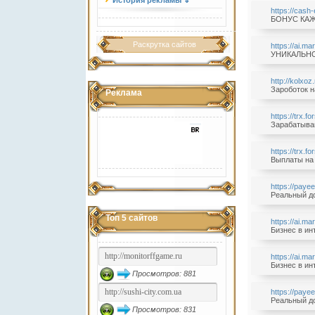
История рекламы ⇓
https://cash
БОНУС КАЖДЫ
Раскрутка сайтов
https://ai.m
УНИКАЛЬНОЕ
http://kolxoz
Зароботок н
Реклама
https://trx.fo
Зарабатывай
https://trx.f
Выплаты на 
https://paye
Реальный до
Топ 5 сайтов
https://ai.m
Бизнес в инт
https://ai.m
Бизнес в инт
Просмотров: 881
https://paye
Реальный до
Просмотров: 831