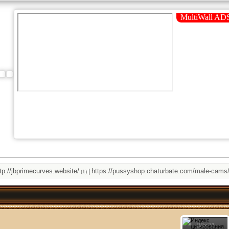
/jbprimecurves.website/
https://pussyshop.chaturbate.com/male-cams/
|
|
(1)
(1)