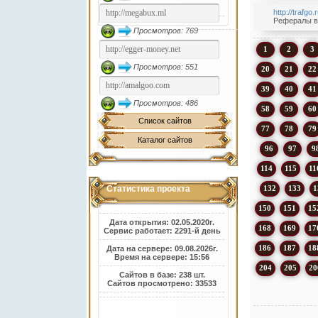
http://trafgo
Рефералы ви
Просмотров: 769
1
2
3
Просмотров: 551
20
21
22
39
40
41
Просмотров: 486
58
59
60
Список сайтов
77
78
79
Каталог сайтов
96
97
9
114
115
11
132
133
1
Статистика проекта
150
151
15
Дата открытия: 02.05.2020г.
168
169
17
Сервис работает: 2291-й день
186
187
18
Дата на сервере: 09.08.2026г.
Время на сервере: 15:56
204
205
20
Сайтов в базе: 238 шт.
Сайтов просмотрено: 33533