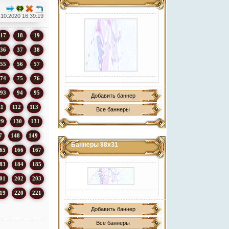
.10.2020 16:39:19
17
18
19
36
37
38
55
56
57
74
75
76
93
94
95
Добавить баннер
11
112
113
Все баннеры
29
130
131
7
148
149
Баннеры 88х31
65
166
167
83
184
185
01
202
203
19
220
221
Добавить баннер
Все баннеры