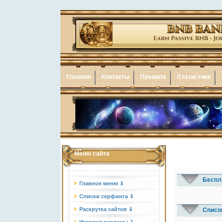
Главная
Контакты
Правила
Статистика
Меню сайта
Беспл
Главное меню ⇓
Списки серфинга ⇓
Раскрутка сайтов ⇓
Списо