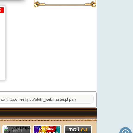
http://filesfly.co/sloth_webmaster.php
http://onlinevideos.cc/top.php
|
|
(7)
(2)