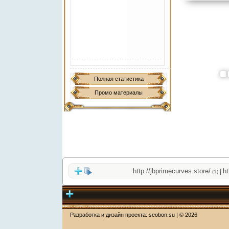
Полная статистика
Промо материалы
http://jbprimecurves.store/
http:/
|
(1)
Разработка и дизайн проекта:
seobon.su
| ©
2026