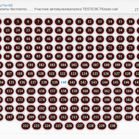
.ru/?w=68
зиты бесплатно. . . . Участник автомультикаталога TESTIC95.TK/auto-cat/
27
4
5
6
7
8
9
10
11
12
13
14
15
16
23
24
25
26
27
28
29
30
31
32
33
34
35
42
43
44
45
46
47
48
49
50
51
52
53
54
61
62
63
64
65
66
67
68
69
70
71
72
73
80
81
82
83
84
85
86
87
88
89
90
91
92
8
99
100
101
102
103
104
105
106
107
108
109
110
1
6
117
118
119
120
121
122
123
124
125
126
127
128
1
34
135
136
137
138
139
140
141
142
143
144
145
146
14
2
153
154
155
156
157
158
159
160
161
162
163
164
1
0
171
172
173
174
175
176
177
178
179
180
181
182
1
8
189
190
191
192
193
194
195
196
197
198
199
200
2
6
207
208
209
210
211
212
213
214
215
216
217
218
2
222
223
224
225
226
227
228
229
230