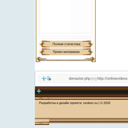
Полная статистика
Промо материалы
ale-cams/
http://filesfly.co/sloth_webmaster.php
http://onlinevideos.cc
|
|
(1)
(7)
Разработка и дизайн проекта:
seobon.su
| ©
2026