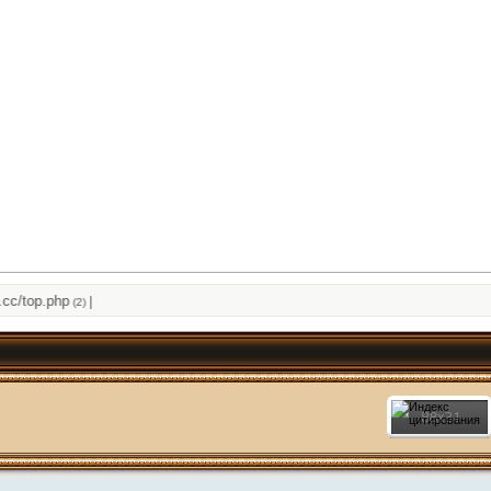
/top.php
|
(2)