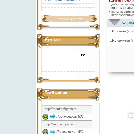
История рекламы ⇓
Категорически 
- добавление од
- использовани
- использовани
- использование
Раскрутка сайтов
Форма
URL сайта (с http
Реклама
URL баннера (с ht
Топ 5 сайтов
Просмотров: 881
Просмотров: 831