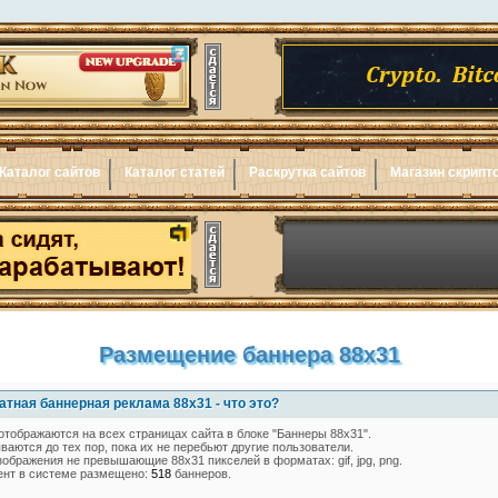
Каталог сайтов
Каталог статей
Раскрутка сайтов
Магазин скрипт
Размещение баннера 88x31
тная баннерная реклама 88x31 - что это?
отображаются на всех страницах сайта в блоке "Баннеры 88х31".
аются до тех пор, пока их не перебьют другие пользователи.
ображения не превышающие 88x31 пикселей в форматах: gif, jpg, png.
нт в системе размещено:
518
баннеров.