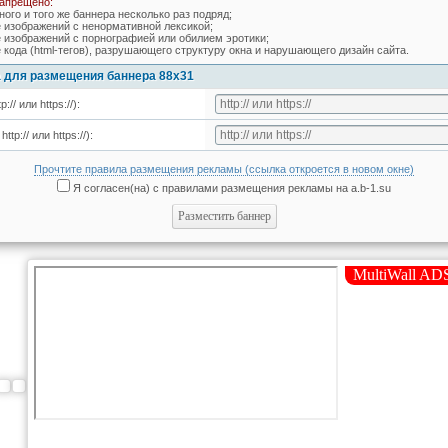
запрещено:
ного и того же баннера несколько раз подряд;
е изображений с ненормативной лексикой;
е изображений с порнографией или обилием эротики;
 кода (html-тегов), разрушающего структуру окна и нарушающего дизайн сайта.
 для размещения баннера 88х31
:// или https://):
tp:// или https://):
Прочтите правила размещения рекламы (ссылка откроется в новом окне)
Я согласен(на) с правилами размещения рекламы на a.b-1.su