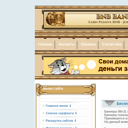
Главная
Контакты
Правила
Статистика
Меню сайта
Беспла
Главное меню ⇓
Баннеры 88x31 
Списки серфинга ⇓
Баннеры показыв
Принимаются из
Раскрутка сайтов ⇓
На данный моме