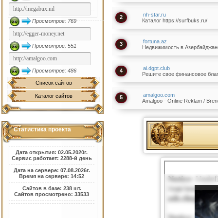
nh-star.ru
2
Каталог https://surfbuks.ru/
Просмотров: 769
fortuna.az
3
Просмотров: 551
Недвижимость в Азербайджан
ai.dgpt.club
Просмотров: 486
4
Решите свое финансовое бла
Список сайтов
amalgoo.com
Каталог сайтов
5
Amalgoo - Online Reklam / Bren
Статистика проекта
Дата открытия: 02.05.2020г.
Сервис работает: 2288-й день
Дата на сервере: 07.08.2026г.
Время на сервере: 14:52
Сайтов в базе: 238 шт.
Сайтов просмотрено: 33533