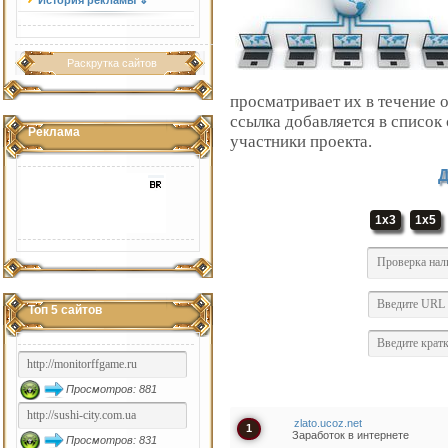
История рекламы ⇓
Раскрутка сайтов
просматривает их в течение 
ссылка добавляется в список
Реклама
участники проекта.
Д
1x3
1x5
Топ 5 сайтов
Просмотров: 881
zlato.ucoz.net
1
Заработок в интернете
Просмотров: 831