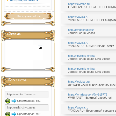
История рекламы ⇓
https://leviofan.ru
LEVIOFAN.RU - ОБМЕН ПЕРЕХОД
Раскрутка сайтов
https://yayola.ru
YAYOLA.RU - ОБМЕН ПЕРЕХОДАМ
http://jbvideohub.icu/
Jailbait Forum Videos
Реклама
https://yayola.ru
YAYOLA.RU - ОБМЕН ВИЗИТАМИ!
http://vipergirls.online/
Jailbait Forum Young Girls Videos
http://vipergirls.online/
Jailbait Forum Young Girls Videos
Топ 5 сайтов
https://leviofan.ru
ЛУЧШИЕ САЙТЫ ДЛЯ ЗАРАБОТКА В
https://wmrfast.com/?r=915772
WMR FAST - Быстрый заработок!
Просмотров: 881
https://yayola.ru
YAYOLA.RU - Бесплатный серфинг 
Просмотров: 831