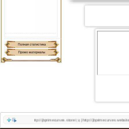
Полная статистика
Промо материалы
http://jbprimecurves.store/
http://jbprimecurves.website/
|
(1)
(1)