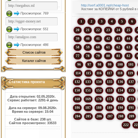
http://serf.a0001.net/cheap-host
Хостинг за КОПЕЙКИ от 5 рублей в
Просмотров: 769
1
2
3
4
5
6
Просмотров: 551
20
21
22
23
24
25
39
40
41
42
43
44
Просмотров: 486
58
59
60
61
62
63
Список сайтов
77
78
79
80
81
82
Каталог сайтов
96
97
98
99
100
101
114
115
116
117
118
119
132
133
134
135
136
137
Статистика проекта
150
151
152
153
154
155
Дата открытия: 02.05.2020г.
168
169
170
171
172
173
Сервис работает: 2291-й день
186
187
188
189
190
191
Дата на сервере: 09.08.2026г.
Время на сервере: 15:04
204
205
206
207
208
209
Сайтов в базе: 238 шт.
Сайтов просмотрено: 33533
222
22