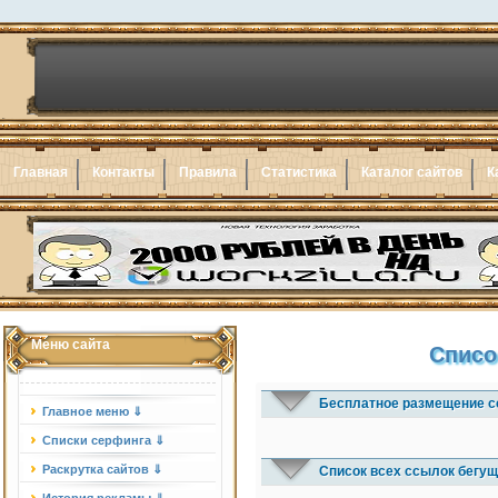
Главная
Контакты
Правила
Статистика
Каталог сайтов
К
Меню сайта
Списо
Бесплатное размещение с
Главное меню ⇓
Списки серфинга ⇓
Раскрутка сайтов ⇓
Список всех ссылок бегущ