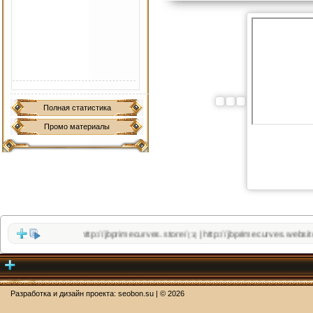
Полная статистика
Промо материалы
http://jbprimecurves.store/
http://jbprimecurves.website/
|
(1)
(1
Разработка и дизайн проекта:
seobon.su
| ©
2026