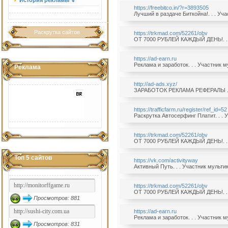
История рекламы ⇓
https://freebitco.in/?r=3893505
Лучший в раздаче Биткойна!. . . Учас
Раскрутка сайтов
https://trkmad.com/52261/obv
ОТ 7000 РУБЛЕЙ КАЖДЫЙ ДЕНЬ!. . . У
https://ad-earn.ru
Реклама и заработок. . . Участник му
Реклама
http://ad-ads.xyz/
ЗАРАБОТОК РЕКЛАМА РЕФЕРАЛЫ . . . 
https://trafficfarm.ru/register/ref_id=52
Раскрутка Автосерфинг Платит. . . Уч
https://trkmad.com/52261/obv
ОТ 7000 РУБЛЕЙ КАЖДЫЙ ДЕНЬ!. . . У
Топ 5 сайтов
https://vk.com/activityway
Активный Путь. . . Участник мультика
https://trkmad.com/52261/obv
ОТ 7000 РУБЛЕЙ КАЖДЫЙ ДЕНЬ!. . . У
Просмотров: 881
https://ad-earn.ru
Реклама и заработок. . . Участник му
Просмотров: 831