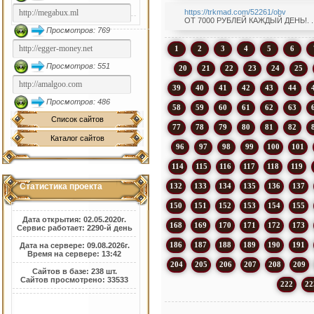
https://trkmad.com/52261/obv
ОТ 7000 РУБЛЕЙ КАЖДЫЙ ДЕНЬ!. . . У
Просмотров: 769
1
2
3
4
5
6
Просмотров: 551
20
21
22
23
24
25
39
40
41
42
43
44
Просмотров: 486
58
59
60
61
62
63
Список сайтов
77
78
79
80
81
82
Каталог сайтов
96
97
98
99
100
101
114
115
116
117
118
119
132
133
134
135
136
137
Статистика проекта
150
151
152
153
154
155
Дата открытия: 02.05.2020г.
168
169
170
171
172
173
Сервис работает: 2290-й день
186
187
188
189
190
191
Дата на сервере: 09.08.2026г.
Время на сервере: 13:42
204
205
206
207
208
209
Сайтов в базе: 238 шт.
Сайтов просмотрено: 33533
222
22