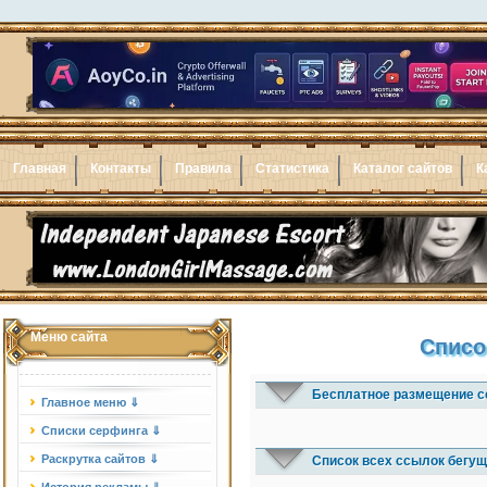
Главная
Контакты
Правила
Статистика
Каталог сайтов
К
Меню сайта
Списо
Бесплатное размещение с
Главное меню ⇓
Списки серфинга ⇓
Раскрутка сайтов ⇓
Список всех ссылок бегущ