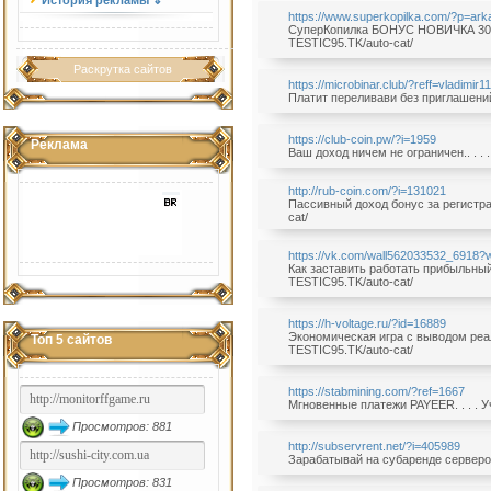
История рекламы ⇓
https://www.superkopilka.com/?p=arka
СуперКопилка БОНУС НОВИЧКА 30 Д
TESTIC95.TK/auto-cat/
Раскрутка сайтов
https://microbinar.club/?reff=vladimir1
Платит переливави без приглашений.
https://club-coin.pw/?i=1959
Реклама
Ваш доход ничем не ограничен.. . .
http://rub-coin.com/?i=131021
Пассивный доход бонус за регистрац
cat/
https://vk.com/wall562033532_6918
Как заставить работать прибыльный 
TESTIC95.TK/auto-cat/
https://h-voltage.ru/?id=16889
Экономическая игра с выводом реаль
Топ 5 сайтов
TESTIC95.TK/auto-cat/
https://stabmining.com/?ref=1667
Мгновенные платежи PAYEER. . . . У
Просмотров: 881
http://subservrent.net/?i=405989
Зарабатывай на субаренде серверов.
Просмотров: 831