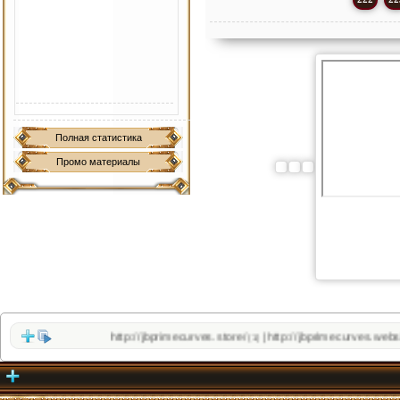
Полная статистика
Промо материалы
http://jbprimecurves.store/
http://jbprimecurves.website/
|
(1)