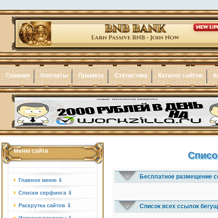
Главная
Контакты
Правила
Статистика
Каталог сайтов
К
Меню сайта
Списо
Бесплатное размещение с
Главное меню ⇓
Списки серфинга ⇓
Раскрутка сайтов ⇓
Список всех ссылок бегущ