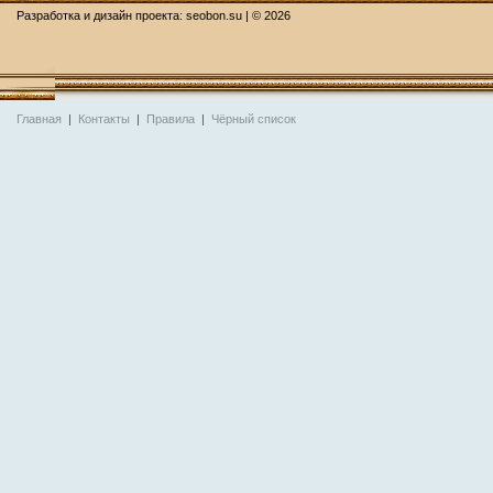
Разработка и дизайн проекта:
seobon.su
| ©
2026
Главная
|
Контакты
|
Правила
|
Чёрный список