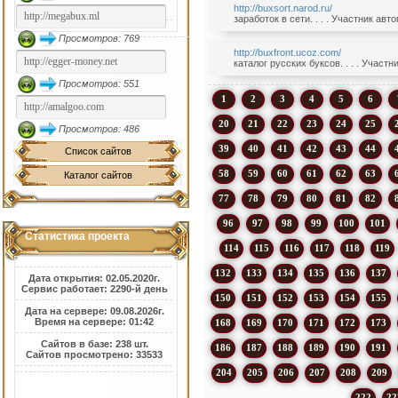
http://buxsort.narod.ru/
заработок в сети. . . . Участник ав
Просмотров: 769
http://buxfront.ucoz.com/
каталог русских буксов. . . . Участ
Просмотров: 551
1
2
3
4
5
6
20
21
22
23
24
25
Просмотров: 486
39
40
41
42
43
44
Список сайтов
58
59
60
61
62
63
Каталог сайтов
77
78
79
80
81
82
96
97
98
99
100
101
Статистика проекта
114
115
116
117
118
119
132
133
134
135
136
137
Дата открытия: 02.05.2020г.
Сервис работает: 2290-й день
150
151
152
153
154
155
Дата на сервере: 09.08.2026г.
Время на сервере: 01:42
168
169
170
171
172
173
Сайтов в базе: 238 шт.
186
187
188
189
190
191
Сайтов просмотрено: 33533
204
205
206
207
208
209
222
22