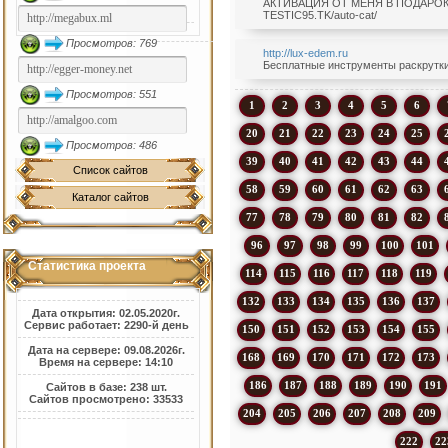
АКТИВАЦИЯ ОТ МЕНЯ В ПОДАРОК ЗА
TESTIC95.TK/auto-cat/
Просмотров: 769
http://lux-edem.ru
Бесплатные инструменты раскрутки. 
Просмотров: 551
1
2
3
4
5
6
20
21
22
23
24
25
Просмотров: 486
39
40
41
42
43
44
Список сайтов
58
59
60
61
62
63
Каталог сайтов
77
78
79
80
81
82
96
97
98
99
100
101
Статистика проекта
114
115
116
117
118
119
132
133
134
135
136
137
Дата открытия: 02.05.2020г.
Сервис работает: 2290-й день
150
151
152
153
154
155
Дата на сервере: 09.08.2026г.
168
169
170
171
172
173
Время на сервере: 14:10
186
187
188
189
190
191
Сайтов в базе: 238 шт.
Сайтов просмотрено: 33533
204
205
206
207
208
209
222
22