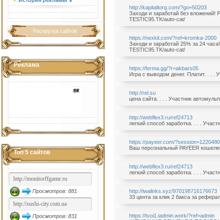
История рекламы ⇓
http://kapitaltorg.com/?go=50203
Заходи и заработай без вложений! Р
TESTIC95.TK/auto-cat/
Раскрутка сайтов
https://nexkil.com/?ref=kromka-2000
Заходи и заработай 25% за 24 часа!
TESTIC95.TK/auto-cat/
Реклама
https://ferma.gg/?r=akbars05
Игра с выводом денег. Платит. . . .
http://rel.su
цена сайта. . . . Участник автомуль
http://webflex3.ru/ref24713
легкий способ заработка. . . . Учас
https://payeer.com/?session=122048
Ваш персональный PAYEER кошелек!.
Топ 5 сайтов
http://webflex3.ru/ref24713
легкий способ заработка. . . . Учас
Просмотров: 881
http://iwalinks.xyz/970198716176673
33 цента за клик 2 бакса за реферал
https://tvoi1.iadmin.work/?ref=admin
Просмотров: 831