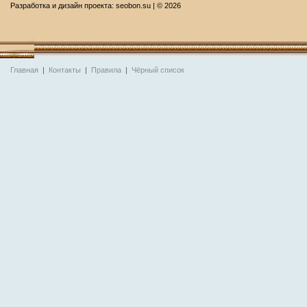
Разработка и дизайн проекта:
seobon.su
| ©
2026
Главная
|
Контакты
|
Правила
|
Чёрный список