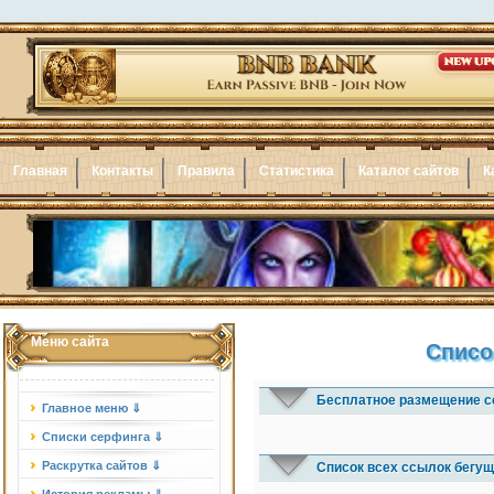
Главная
Контакты
Правила
Статистика
Каталог сайтов
К
Меню сайта
Списо
Бесплатное размещение с
Главное меню ⇓
Списки серфинга ⇓
Раскрутка сайтов ⇓
Список всех ссылок бегущ