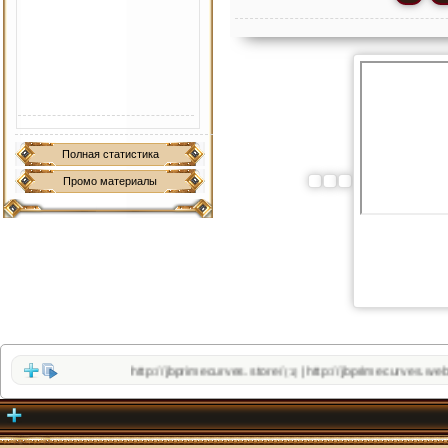
Полная статистика
Промо материалы
http://jbprimecurves.store/
http://jbprimecurves.website
|
(1)