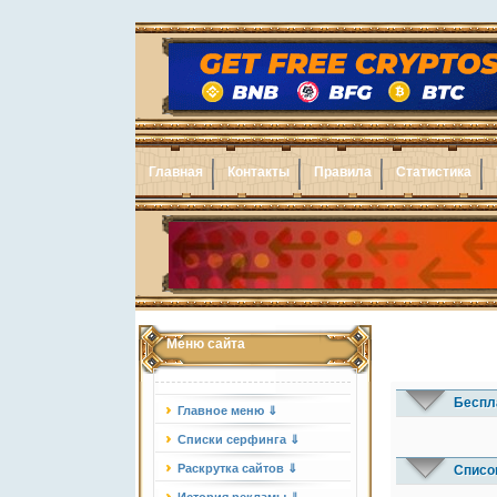
Главная
Контакты
Правила
Статистика
Меню сайта
Беспл
Главное меню ⇓
Списки серфинга ⇓
Раскрутка сайтов ⇓
Списо