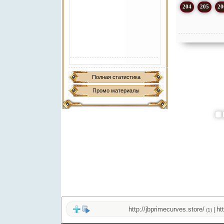
204
205
20
Полная статистика
Промо материалы
http://jbprimecurves.store/
http://
|
(1)