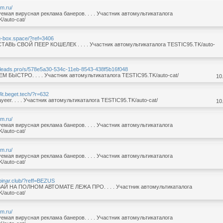
em.ru/
мая вирусная реклама банеров. . . . Участник автомультикаталога
/auto-cat/
ng-box.space/?ref=3406
АВЬ СВОЙ ПЕЕР КОШЕЛЕК . . . . Участник автомультикаталога TESTIC95.TK/auto-
aleads.pro/s/578e5a30-534c-11eb-8543-438f5b16f048
 БЫСТРО. . . . Участник автомультикаталога TESTIC95.TK/auto-cat/
10
94t.beget.tech/?r=632
er. . . . Участник автомультикаталога TESTIC95.TK/auto-cat/
10
em.ru/
мая вирусная реклама банеров. . . . Участник автомультикаталога
/auto-cat/
em.ru/
мая вирусная реклама банеров. . . . Участник автомультикаталога
/auto-cat/
obinar.club/?reff=BEZUS
Й НА ПОЛНОМ АВТОМАТЕ ЛЕЖА ПРО. . . . Участник автомультикаталога
/auto-cat/
em.ru/
мая вирусная реклама банеров. . . . Участник автомультикаталога