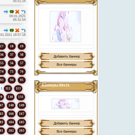
05:51:24
09.01.2021
05:31:54
.01.2021 18:57:18
17
18
19
36
37
38
Добавить баннер
55
56
57
Все баннеры
74
75
76
93
94
95
Баннеры 88х31
11
112
113
29
130
131
47
148
149
65
166
167
83
184
185
Добавить баннер
01
202
203
Все баннеры