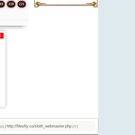
19
220
221
http://filesfly.co/sloth_webmaster.php
http://onlinevideos.cc/top.php
|
|
(7)
(2)