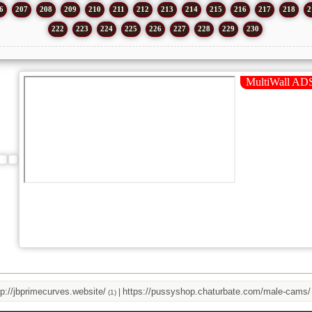
6
207
208
209
210
211
212
213
214
215
216
217
218
2
222
223
224
225
226
227
228
229
230
jbprimecurves.website/
https://pussyshop.chaturbate.com/male-cams/
|
|
(1)
(1)