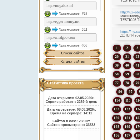
TESTIC95.TK
http://lux-ed
Просмотров: 769
Масштабируе
TESTIC95.TK
Просмотров: 551
https://my.s
ДЕНЬГИ всем
Просмотров: 486
1
2
3
Список сайтов
20
21
22
Каталог сайтов
39
40
41
58
59
60
77
78
79
Статистика проекта
96
97
Дата открытия: 02.05.2020г.
114
115
11
Сервис работает: 2289-й день
132
133
13
Дата на сервере: 08.08.2026г.
Время на сервере: 14:12
150
151
15
Сайтов в базе: 238 шт.
Сайтов просмотрено: 33533
168
169
17
186
187
18