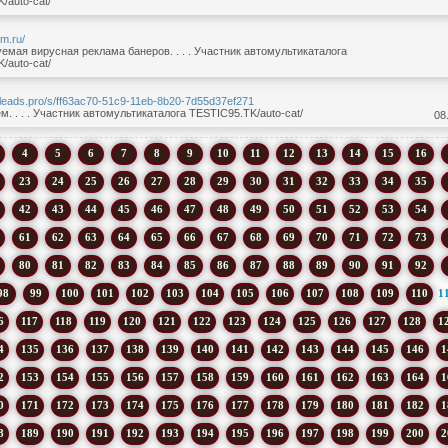
/auto-cat/
em.ru/
мая вирусная реклама банеров. . . . Участник автомультикаталога
/auto-cat/
aleads.pro/s/ff63ac70-51c9-11eb-8b20-7d55d37ef271
. . . . Участник автомультикаталога TESTIC95.TK/auto-cat/
08
4
5
6
7
8
9
10
11
12
13
14
15
16
23
24
25
26
27
28
29
30
31
32
33
34
35
42
43
44
45
46
47
48
49
50
51
52
53
54
61
62
63
64
65
66
67
68
69
70
71
72
73
80
81
82
83
84
85
86
87
88
89
90
91
92
98
99
100
101
102
103
104
105
106
107
108
109
110
1
6
117
118
119
120
121
122
123
124
125
126
127
128
1
4
135
136
137
138
139
140
141
142
143
144
145
146
1
2
153
154
155
156
157
158
159
160
161
162
163
164
1
0
171
172
173
174
175
176
177
178
179
180
181
182
1
8
189
190
191
192
193
194
195
196
197
198
199
200
2