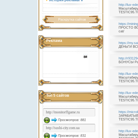
История рекламы ⇓
http://lux-ed
Масштабируе
TESTIC95.TK
Раскрутка сайтов
https://mini
ПРОСТО ВСТ
cat/
Реклама
https://my.s
ДЕНЬГИ ВСЕМ
http://r9312
БОНУСЫ Paye
http://lux-ed
Масштабируе
TESTIC95.TK
http://lux-ed
Топ 5 сайтов
Масштабируе
TESTIC95.TK
https://micr
ЗАРАБАТЫВА
TESTIC95.TK
Просмотров: 881
http://lux-ed
Масштабируе
Просмотров: 831