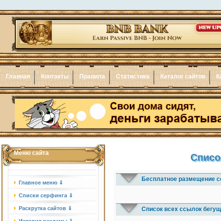
Главная
Контакты
Правила
Статистика
Каталог сайтов
К
Меню сайта
Списо
Бесплатное размещение с
Главное меню ⇓
Списки серфинга ⇓
Раскрутка сайтов ⇓
Список всех ссылок бегущ