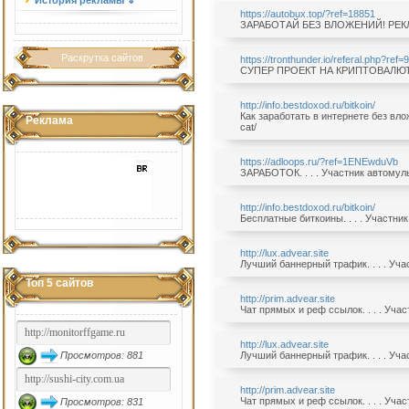
История рекламы ⇓
https://autobux.top/?ref=18851
ЗАРАБОТАЙ БЕЗ ВЛОЖЕНИЙ! РЕК
Раскрутка сайтов
https://tronthunder.io/referal.php?ref
СУПЕР ПРОЕКТ НА КРИПТОВАЛЮ
http://info.bestdoxod.ru/bitkoin/
Как заработать в интернете без вло
Реклама
cat/
https://adloops.ru/?ref=1ENEwduVb
ЗАРАБОТОК. . . . Участник автомуль
http://info.bestdoxod.ru/bitkoin/
Бесплатные биткоины. . . . Участни
http://lux.advear.site
Лучший баннерный трафик. . . . Уча
Топ 5 сайтов
http://prim.advear.site
Чат прямых и реф ссылок. . . . Уча
http://lux.advear.site
Просмотров: 881
Лучший баннерный трафик. . . . Уча
http://prim.advear.site
Чат прямых и реф ссылок. . . . Уча
Просмотров: 831