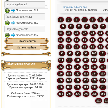
http://lux.advear.site
Лучший баннерный трафик. . . . Уча
Просмотров: 769
1
2
3
4
5
6
Просмотров: 551
20
21
22
23
24
25
39
40
41
42
43
44
Просмотров: 486
58
59
60
61
62
63
Список сайтов
77
78
79
80
81
82
Каталог сайтов
96
97
98
99
100
101
114
115
116
117
118
119
Статистика проекта
132
133
134
135
136
137
150
151
152
153
154
155
Дата открытия: 02.05.2020г.
Сервис работает: 2291-й день
168
169
170
171
172
173
Дата на сервере: 10.08.2026г.
186
187
188
189
190
191
Время на сервере: 14:48
Сайтов в базе: 238 шт.
204
205
206
207
208
209
Сайтов просмотрено: 33533
222
22