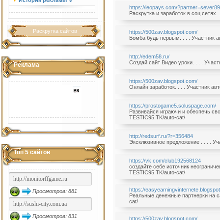
История рекламы ⇓
https://leopays.com/?partner=sever8
Раскрутка и заработок в соц сетях. 
Раскрутка сайтов
https://500zav.blogspot.com/
Бомба будь первым. . . . Участник 
http://edem58.ru/
Создай сайт Видео уроки. . . . Уча
Реклама
https://500zav.blogspot.com/
Онлайн заработок. . . . Участник а
https://prostogame5.soluspage.com/
Развивайся играючи и обеспечь свое
TESTIC95.TK/auto-cat/
http://redsurf.ru/?r=356484
Эксклюзивнoе предложениe . . . . У
Топ 5 сайтов
https://vk.com/club192568124
создайте себе источник неограничен
TESTIC95.TK/auto-cat/
https://easyearningvinternete.blogspo
Просмотров: 881
Реальные денежные партнерки на сай
cat/
Просмотров: 831
https://500zav.blogspot.com/