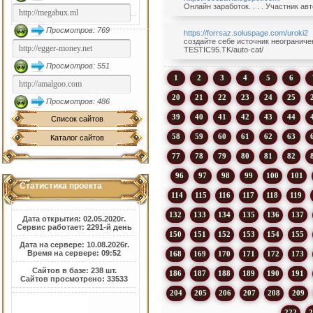
Онлайн заработок. . . . Участник а
Просмотров: 769
https://forrsaz.soluspage.com/uroki2
создайте себе источник неограничен
TESTIC95.TK/auto-cat/
Просмотров: 551
1
2
3
4
5
6
20
21
22
23
24
25
Просмотров: 486
39
40
41
42
43
44
Список сайтов
58
59
60
61
62
63
Каталог сайтов
77
78
79
80
81
82
96
97
98
99
100
101
Статистика проекта
114
115
116
117
118
119
132
133
134
135
136
137
Дата открытия: 02.05.2020г.
Сервис работает: 2291-й день
150
151
152
153
154
155
Дата на сервере: 10.08.2026г.
Время на сервере: 09:52
168
169
170
171
172
173
Сайтов в базе: 238 шт.
186
187
188
189
190
191
Сайтов просмотрено: 33533
204
205
206
207
208
209
222
2