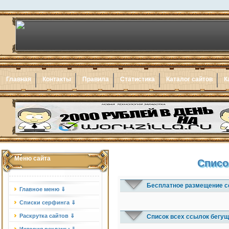
Главная
Контакты
Правила
Статистика
Каталог сайтов
К
Меню сайта
Списо
Бесплатное размещение с
Главное меню ⇓
Списки серфинга ⇓
Раскрутка сайтов ⇓
Список всех ссылок бегущ