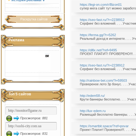
История рекламы ⇓
https://legi-on.com/r/Bizon01
супер мега сайт тут можно заработа
Раскрутка сайтов
https://seo-fast.ru/?r=2238912
Серфинг без вложений. . . . Участн
https://ferma.gg/?r=5262
Реальный доход в интернете. . . . 
Реклама
https://difix.net/?ref=9495
ПРОЕКТ ПЛАТИТ! ПРОВЕРЕНО!!!. . . 
https://seo-fast.ru/?r=2238912
Серфинг без вложений. . . . Участн
http://rainbow-bet.com/?i=59503
Провереное лото 3р бонус. . . . Уч
Топ 5 сайтов
http://edem58.ru/
Крути баннеры бесплатно. . . . Уча
http://lux-edem.ru
Размещай бесплатно баннеры. . . . 
Просмотров: 881
https://smartbit.space/?ref=povar
Проект Платит! Проверено!!!. . . . 
Просмотров: 831