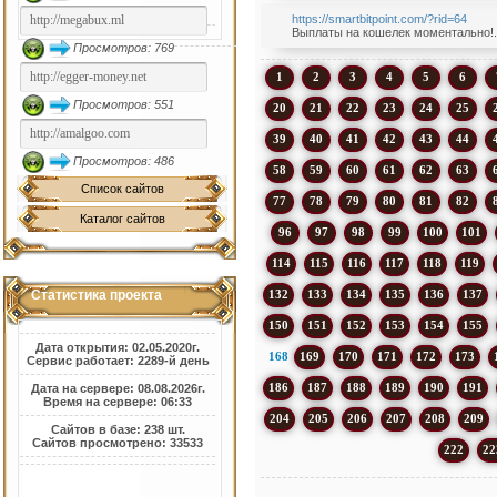
https://smartbitpoint.com/?rid=64
Выплаты на кошелек моментально!. .
Просмотров: 769
1
2
3
4
5
6
Просмотров: 551
20
21
22
23
24
25
39
40
41
42
43
44
Просмотров: 486
58
59
60
61
62
63
Список сайтов
77
78
79
80
81
82
Каталог сайтов
96
97
98
99
100
101
114
115
116
117
118
119
132
133
134
135
136
137
Статистика проекта
150
151
152
153
154
155
Дата открытия: 02.05.2020г.
168
169
170
171
172
173
Сервис работает: 2289-й день
186
187
188
189
190
191
Дата на сервере: 08.08.2026г.
Время на сервере: 06:33
204
205
206
207
208
209
Сайтов в базе: 238 шт.
Сайтов просмотрено: 33533
222
22