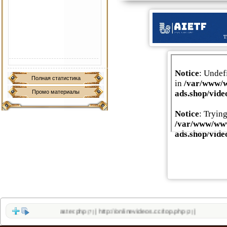
Полная статистика
Промо материалы
sfly.co/sloth_webmaster.php
http://onlinevideos.cc/top.php
|
|
(7)
(2)