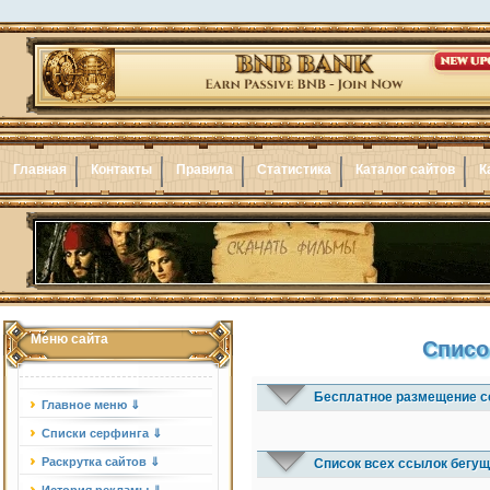
Главная
Контакты
Правила
Статистика
Каталог сайтов
К
Меню сайта
Списо
Бесплатное размещение с
Главное меню ⇓
Списки серфинга ⇓
Раскрутка сайтов ⇓
Список всех ссылок бегущ