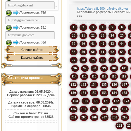
https://sitetraffic900.ru?ref=valkotya
Бесплатные рефералы Бесплатный тр
Просмотров: 769
cat/
1
2
3
4
5
6
Просмотров: 551
20
21
22
23
24
25
Просмотров: 486
39
40
41
42
43
44
Список сайтов
58
59
60
61
62
63
Каталог сайтов
77
78
79
80
81
82
96
97
98
99
100
101
114
115
116
117
118
119
Статистика проекта
132
133
134
135
136
137
Дата открытия: 02.05.2020г.
150
151
152
153
154
155
Сервис работает: 2289-й день
168
169
170
171
172
173
Дата на сервере: 08.08.2026г.
Время на сервере: 14:35
186
187
188
189
190
191
Сайтов в базе: 238 шт.
Сайтов просмотрено: 33533
204
205
206
207
208
209
222
22