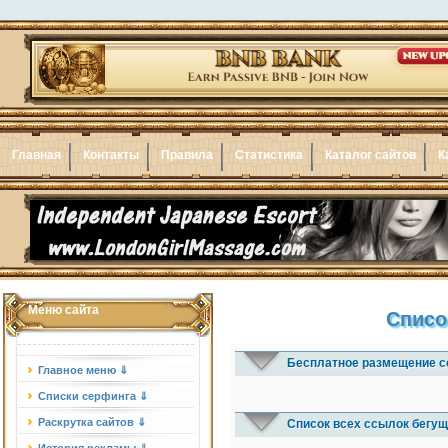
Главная
Контакты
Правила
Статистика
Каталог сайтов
К
Меню сайта
Списо
Бесплатное размещение с
Главное меню ⇓
Списки серфинга ⇓
Раскрутка сайтов ⇓
Список всех ссылок бегущ