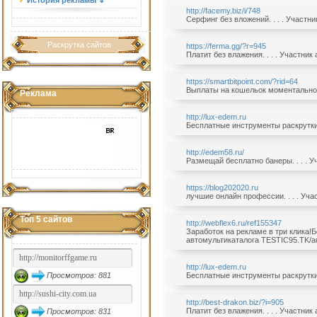
История рекламы ⇓
http://facemy.biz/i/748
Серфинг без вложений. . . . Участн
Раскрутка сайтов
https://ferma.gg/?r=945
Платит без влажения. . . . Участни
https://smartbitpoint.com/?rid=64
Выплаты на кошельок моментально!!!
Реклама
http://lux-edem.ru
Бесплатные инструменты раскрутки. 
http://edem58.ru/
Размещай бесплатно банеры. . . . У
https://blog202020.ru
лучшие онлайн профессии. . . . Уча
Топ 5 сайтов
http://webflex6.ru/ref155347
Заработок на рекламе в три клика!Бо
автомультикаталога TESTIC95.TK/au
http://lux-edem.ru
Просмотров: 881
Бесплатные инструменты раскрутки. 
http://best-drakon.biz/?i=905
Платит без влажения. . . . Участни
Просмотров: 831