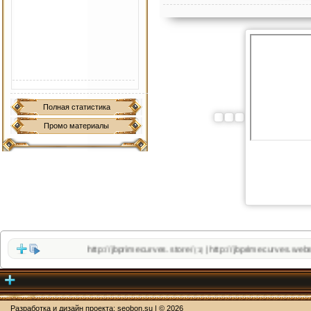
Полная статистика
Промо материалы
http://jbprimecurves.store/
http://jbprimecurves.website/
|
(1)
Разработка и дизайн проекта:
seobon.su
| ©
2026