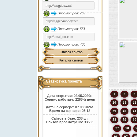
Просмотров: 769
Просмотров: 551
Просмотров: 486
Список сайтов
Каталог сайтов
Статистика проекта
1
2
3
Дата открытия: 02.05.2020г.
Сервис работает: 2288-й день
20
21
22
Дата на сервере: 07.08.2026г.
Время на сервере: 05:12
39
40
41
Сайтов в базе: 238 шт.
58
59
60
Сайтов просмотрено: 33533
77
78
96
97
9