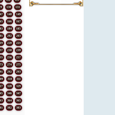
29
130
131
47
148
149
65
166
167
83
184
185
01
202
203
19
220
221
37
238
239
55
256
257
73
274
275
91
292
293
09
310
311
27
328
329
45
346
347
63
364
365
81
382
383