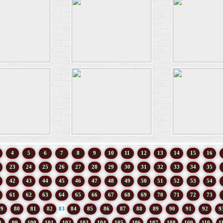
4
5
6
7
8
9
10
11
12
13
14
15
16
23
24
25
26
27
28
29
30
31
32
33
34
35
42
43
44
45
46
47
48
49
50
51
52
53
54
61
62
63
64
65
66
67
68
69
70
71
72
73
79
80
81
82
83
84
85
86
87
88
89
90
91
92
9
8
99
100
101
102
103
104
105
106
107
108
109
110
1