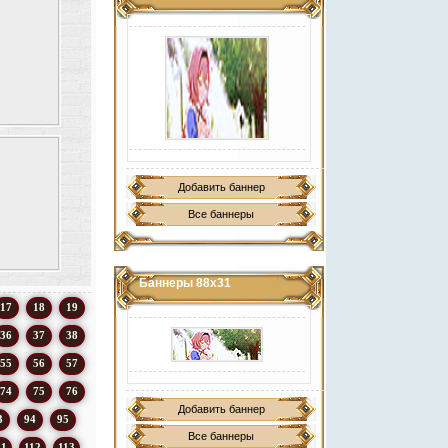
Добавить баннер
Все баннеры
Баннеры 88х31
17
18
19
36
37
38
55
56
57
74
75
76
Добавить баннер
3
94
95
Все баннеры
11
112
113