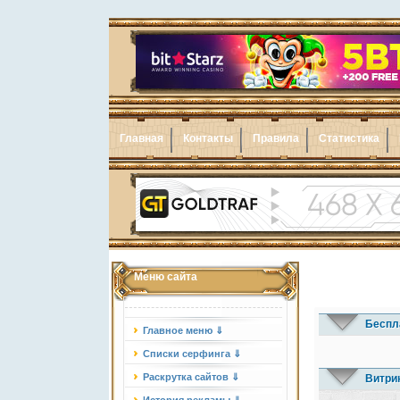
Главная
Контакты
Правила
Статистика
Меню сайта
Беспл
Главное меню ⇓
Списки серфинга ⇓
Раскрутка сайтов ⇓
Витри