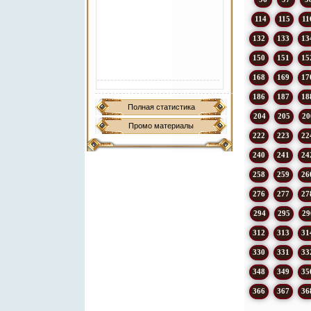
114
115
11
132
133
13
150
151
15
168
169
17
186
187
18
Полная статистика
204
205
20
Промо материалы
222
223
22
240
241
24
258
259
26
276
277
27
294
295
29
312
313
31
330
331
33
348
349
35
366
367
36