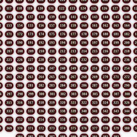
6
117
118
119
120
121
122
123
124
125
126
127
128
1
4
135
136
137
138
139
140
141
142
143
144
145
146
1
2
153
154
155
156
157
158
159
160
161
162
163
164
1
0
171
172
173
174
175
176
177
178
179
180
181
182
1
8
189
190
191
192
193
194
195
196
197
198
199
200
2
6
207
208
209
210
211
212
213
214
215
216
217
218
2
4
225
226
227
228
229
230
231
232
233
234
235
236
2
2
243
244
245
246
247
248
249
250
251
252
253
254
2
0
261
262
263
264
265
266
267
268
269
270
271
272
2
8
279
280
281
282
283
284
285
286
287
288
289
290
2
6
297
298
299
300
301
302
303
304
305
306
307
308
3
4
315
316
317
318
319
320
321
322
323
324
325
326
3
2
333
334
335
336
337
338
339
340
341
342
343
344
3
0
351
352
353
354
355
356
357
358
359
360
361
362
3
8
369
370
371
372
373
374
375
376
377
378
379
380
3
384
385
386
387
388
389
390
391
392
393