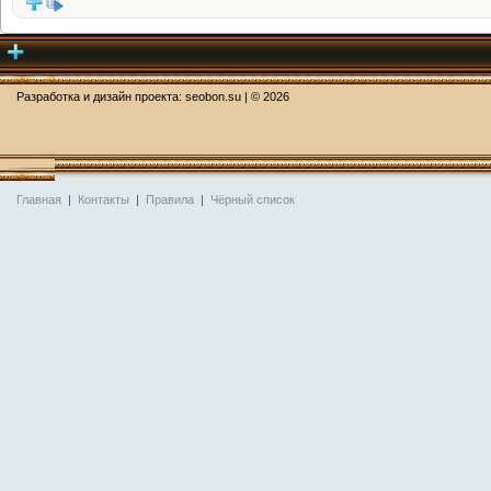
Разработка и дизайн проекта:
seobon.su
| ©
2026
Главная
|
Контакты
|
Правила
|
Чёрный список