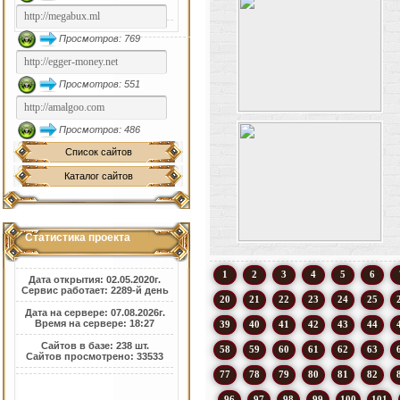
Просмотров: 769
Просмотров: 551
Просмотров: 486
Список сайтов
Каталог сайтов
Статистика проекта
1
2
3
4
5
6
Дата открытия: 02.05.2020г.
Сервис работает: 2289-й день
20
21
22
23
24
25
Дата на сервере: 07.08.2026г.
Время на сервере: 18:27
39
40
41
42
43
44
Сайтов в базе: 238 шт.
58
59
60
61
62
63
Сайтов просмотрено: 33533
77
78
79
80
81
82
96
97
98
99
100
101