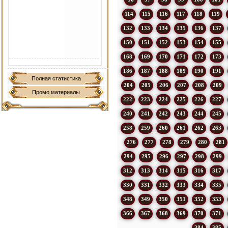
114
115
116
117
118
119
132
133
134
135
136
137
150
151
152
153
154
155
168
169
170
171
172
173
186
187
188
189
190
191
Полная статистика
204
205
206
207
208
209
Промо материалы
222
223
224
225
226
227
240
241
242
243
244
245
258
259
260
261
262
263
276
277
278
279
280
281
294
295
296
297
298
299
312
313
314
315
316
317
330
331
332
333
334
335
348
349
350
351
352
353
366
367
368
369
370
371
384
385