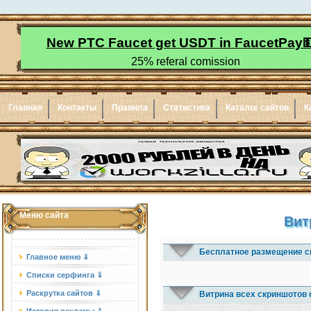
Главная
Контакты
Правила
Статистика
Каталог сайтов
К
Меню сайта
Вит
Бесплатное размещение с
Главное меню ⇓
Списки серфинга ⇓
Раскрутка сайтов ⇓
Витрина всех скриншотов 