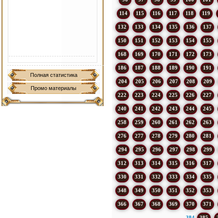
114
115
116
117
118
119
132
133
134
135
136
137
150
151
152
153
154
155
168
169
170
171
172
173
186
187
188
189
190
191
Полная статистика
204
205
206
207
208
209
Промо материалы
222
223
224
225
226
227
240
241
242
243
244
245
258
259
260
261
262
263
276
277
278
279
280
281
294
295
296
297
298
299
312
313
314
315
316
317
330
331
332
333
334
335
348
349
350
351
352
353
366
367
368
369
370
371
384
385