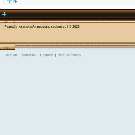
Разработка и дизайн проекта:
seobon.su
| ©
2026
Главная
|
Контакты
|
Правила
|
Чёрный список