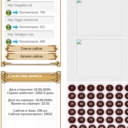
Просмотров: 769
Просмотров: 551
Просмотров: 486
Список сайтов
Каталог сайтов
Статистика проекта
1
2
3
4
5
6
Дата открытия: 02.05.2020г.
Сервис работает: 2292-й день
20
21
22
23
24
25
Дата на сервере: 10.08.2026г.
Время на сервере: 22:32
39
40
41
42
43
44
Сайтов в базе: 238 шт.
58
59
60
61
62
63
Сайтов просмотрено: 33533
77
78
79
80
81
82
96
97
98
99
100
101