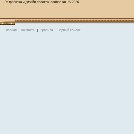
Разработка и дизайн проекта:
seobon.su
| ©
2026
Главная
|
Контакты
|
Правила
|
Чёрный список