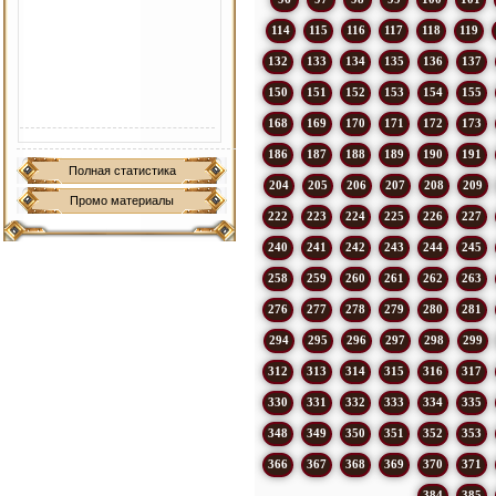
114
115
116
117
118
119
132
133
134
135
136
137
150
151
152
153
154
155
168
169
170
171
172
173
186
187
188
189
190
191
Полная статистика
204
205
206
207
208
209
Промо материалы
222
223
224
225
226
227
240
241
242
243
244
245
258
259
260
261
262
263
276
277
278
279
280
281
294
295
296
297
298
299
312
313
314
315
316
317
330
331
332
333
334
335
348
349
350
351
352
353
366
367
368
369
370
371
384
385