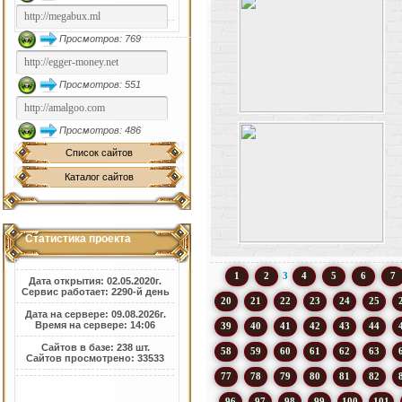
Просмотров: 769
Просмотров: 551
Просмотров: 486
Список сайтов
Каталог сайтов
Статистика проекта
1
2
3
4
5
6
7
Дата открытия: 02.05.2020г.
Сервис работает: 2290-й день
20
21
22
23
24
25
Дата на сервере: 09.08.2026г.
Время на сервере: 14:06
39
40
41
42
43
44
Сайтов в базе: 238 шт.
58
59
60
61
62
63
Сайтов просмотрено: 33533
77
78
79
80
81
82
96
97
98
99
100
101