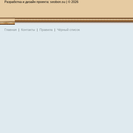
Разработка и дизайн проекта:
seobon.su
| ©
2026
Главная
|
Контакты
|
Правила
|
Чёрный список