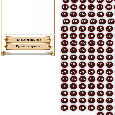
114
115
116
117
118
119
132
133
134
135
136
137
150
151
152
153
154
155
168
169
170
171
172
173
186
187
188
189
190
191
Полная статистика
204
205
206
207
208
209
Промо материалы
222
223
224
225
226
227
240
241
242
243
244
245
258
259
260
261
262
263
276
277
278
279
280
281
294
295
296
297
298
299
312
313
314
315
316
317
330
331
332
333
334
335
348
349
350
351
352
353
366
367
368
369
370
371
384
385