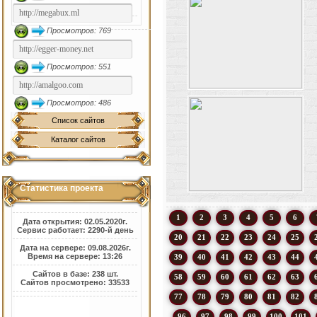
Просмотров: 769
Просмотров: 551
Просмотров: 486
Список сайтов
Каталог сайтов
Статистика проекта
1
2
3
4
5
6
Дата открытия: 02.05.2020г.
Сервис работает: 2290-й день
20
21
22
23
24
25
Дата на сервере: 09.08.2026г.
Время на сервере: 13:26
39
40
41
42
43
44
Сайтов в базе: 238 шт.
58
59
60
61
62
63
Сайтов просмотрено: 33533
77
78
79
80
81
82
96
97
98
99
100
101