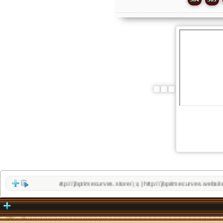
http://jbprimecurves.store/
http://jbprimecurves.website/
|
(1)
(1)