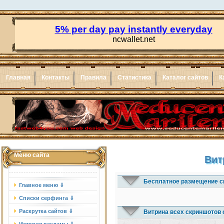
Главная
Контакты
Правила
Статистика
Каталог сайтов
К
Меню сайта
Вит
Бесплатное размещение с
Главное меню ⇓
Списки серфинга ⇓
Раскрутка сайтов ⇓
Витрина всех скриншотов 