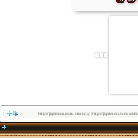
http://jbprimecurves.store/
http://jbprimecurves.website/
|
(1)