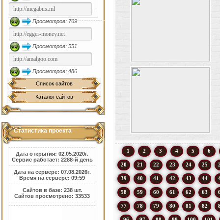
Просмотров: 769
Просмотров: 551
Просмотров: 486
Список сайтов
Каталог сайтов
Статистика проекта
1
2
3
4
5
6
Дата открытия: 02.05.2020г.
Сервис работает: 2288-й день
20
21
22
23
24
25
Дата на сервере: 07.08.2026г.
Время на сервере: 09:59
39
40
41
42
43
44
Сайтов в базе: 238 шт.
58
59
60
61
62
63
Сайтов просмотрено: 33533
77
78
79
80
81
82
96
97
98
99
100
101