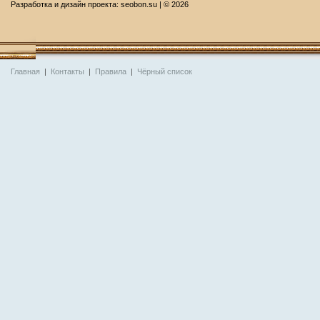
Разработка и дизайн проекта:
seobon.su
| ©
2026
Главная
|
Контакты
|
Правила
|
Чёрный список