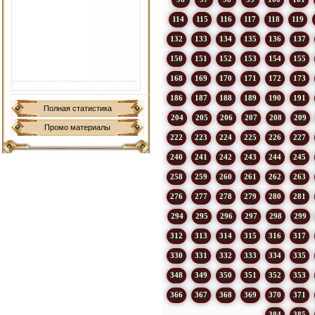
114
115
116
117
118
119
132
133
134
135
136
137
150
151
152
153
154
155
168
169
170
171
172
173
186
187
188
189
190
191
Полная статистика
204
205
206
207
208
209
Промо материалы
222
223
224
225
226
227
240
241
242
243
244
245
258
259
260
261
262
263
276
277
278
279
280
281
294
295
296
297
298
299
312
313
314
315
316
317
330
331
332
333
334
335
348
349
350
351
352
353
366
367
368
369
370
371
384
385