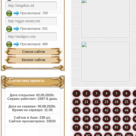
Просмотров: 769
Просмотров: 551
Просмотров: 486
Список сайтов
Каталог сайтов
Статистика проекта
1
2
3
4
5
6
Дата открытия: 02.05.2020г.
Сервис работает: 2287-й день
20
21
22
23
24
25
Дата на сервере: 06.08.2026г.
Время на сервере: 11:30
39
40
41
42
43
44
Сайтов в базе: 238 шт.
58
59
60
61
62
63
Сайтов просмотрено: 33533
77
78
79
80
81
82
96
97
98
99
100
101