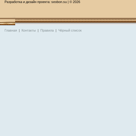
Разработка и дизайн проекта:
seobon.su
| ©
2026
Главная
|
Контакты
|
Правила
|
Чёрный список