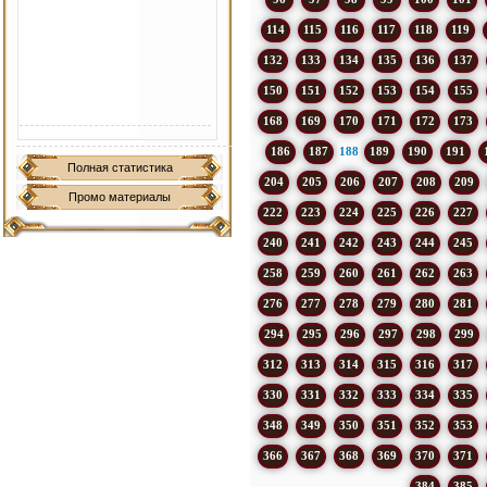
114
115
116
117
118
119
132
133
134
135
136
137
150
151
152
153
154
155
168
169
170
171
172
173
186
187
188
189
190
191
Полная статистика
204
205
206
207
208
209
Промо материалы
222
223
224
225
226
227
240
241
242
243
244
245
258
259
260
261
262
263
276
277
278
279
280
281
294
295
296
297
298
299
312
313
314
315
316
317
330
331
332
333
334
335
348
349
350
351
352
353
366
367
368
369
370
371
384
385