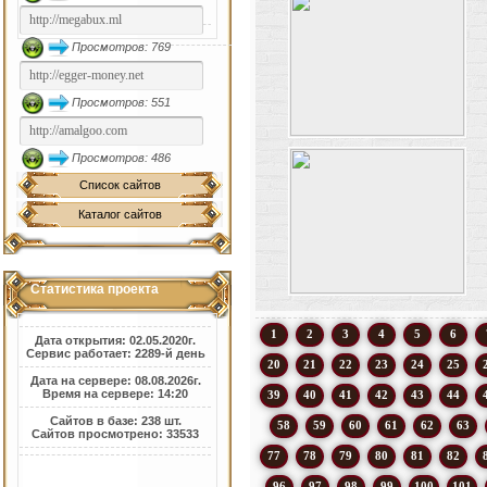
Просмотров: 769
Просмотров: 551
Просмотров: 486
Список сайтов
Каталог сайтов
Статистика проекта
1
2
3
4
5
6
Дата открытия: 02.05.2020г.
Сервис работает: 2289-й день
20
21
22
23
24
25
Дата на сервере: 08.08.2026г.
Время на сервере: 14:20
39
40
41
42
43
44
Сайтов в базе: 238 шт.
58
59
60
61
62
63
Сайтов просмотрено: 33533
77
78
79
80
81
82
96
97
98
99
100
101