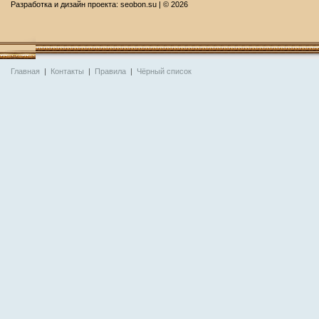
Разработка и дизайн проекта:
seobon.su
| ©
2026
Главная
|
Контакты
|
Правила
|
Чёрный список