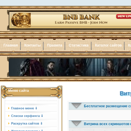
Главная
Контакты
Правила
Статистика
Каталог сайтов
К
Меню сайта
Вит
Бесплатное размещение с
Главное меню ⇓
Списки серфинга ⇓
Раскрутка сайтов ⇓
Витрина всех скриншотов 