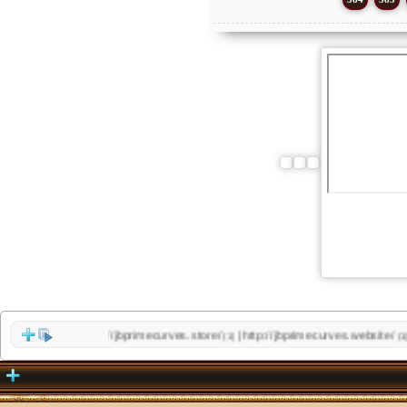
http://jbprimecurves.store/
http://jbprimecurves.website/
h
|
|
(1)
(1)