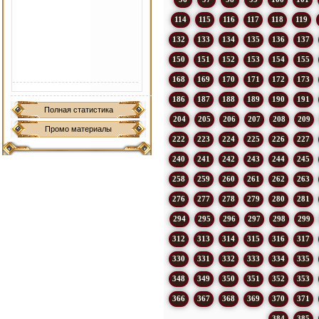
114
115
116
117
118
119
132
133
134
135
136
137
150
151
152
153
154
155
168
169
170
171
172
173
186
187
188
189
190
191
Полная статистика
204
205
206
207
208
209
Промо материалы
222
223
224
225
226
227
240
241
242
243
244
245
258
259
260
261
262
263
276
277
278
279
280
281
294
295
296
297
298
299
312
313
314
315
316
317
330
331
332
333
334
335
348
349
350
351
352
353
366
367
368
369
370
371
384
385