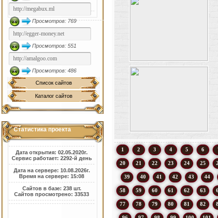
Просмотров: 769
Просмотров: 551
Просмотров: 486
Список сайтов
Каталог сайтов
Статистика проекта
1
2
3
4
5
6
Дата открытия: 02.05.2020г.
Сервис работает: 2292-й день
20
21
22
23
24
25
Дата на сервере: 10.08.2026г.
Время на сервере: 15:08
39
40
41
42
43
44
Сайтов в базе: 238 шт.
58
59
60
61
62
63
Сайтов просмотрено: 33533
77
78
79
80
81
82
96
97
98
99
100
101