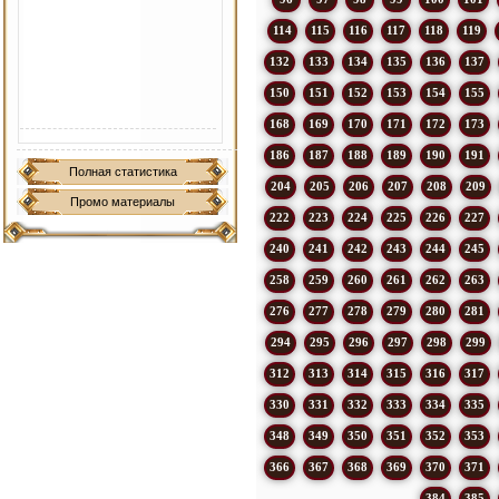
114
115
116
117
118
119
132
133
134
135
136
137
150
151
152
153
154
155
168
169
170
171
172
173
186
187
188
189
190
191
Полная статистика
204
205
206
207
208
209
Промо материалы
222
223
224
225
226
227
240
241
242
243
244
245
258
259
260
261
262
263
276
277
278
279
280
281
294
295
296
297
298
299
312
313
314
315
316
317
330
331
332
333
334
335
348
349
350
351
352
353
366
367
368
369
370
371
384
385