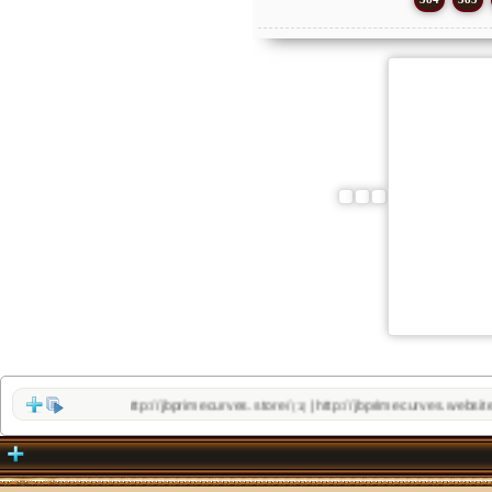
http://jbprimecurves.store/
http://jbprimecurves.website/
|
(1)
(1)