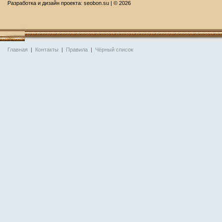
Разработка и дизайн проекта:
seobon.su
| ©
2026
Главная
|
Контакты
|
Правила
|
Чёрный список