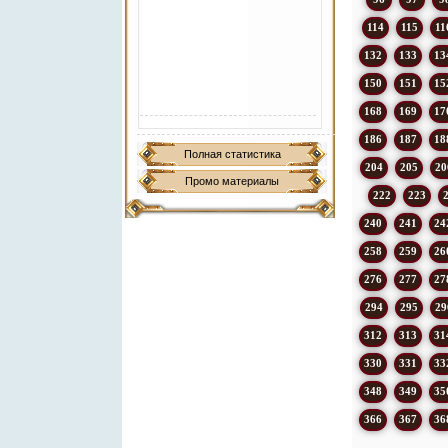
114
115
11
132
133
13
150
151
15
168
169
17
186
187
18
Полная статистика
204
205
20
Промо материалы
222
223
240
241
24
258
259
26
276
277
27
294
295
29
312
313
31
330
331
33
348
349
35
366
367
36