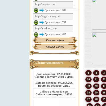
Просмотров: 769
Просмотров: 551
Просмотров: 486
Список сайтов
Каталог сайтов
Статистика проекта
1
2
3
Дата открытия: 02.05.2020г.
Сервис работает: 2289-й день
20
21
22
Дата на сервере: 07.08.2026г.
Время на сервере: 21:31
39
40
41
Сайтов в базе: 238 шт.
58
59
60
Сайтов просмотрено: 33533
77
78
79
96
97
9