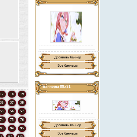
Добавить баннер
Все баннеры
Баннеры 88х31
17
18
19
36
37
38
55
56
57
74
75
76
Добавить баннер
93
94
95
Все баннеры
11
112
113