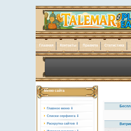
Главная
Контакты
Правила
Статистика
Меню сайта
Беспл
Главное меню ⇓
Списки серфинга ⇓
Раскрутка сайтов ⇓
Витри