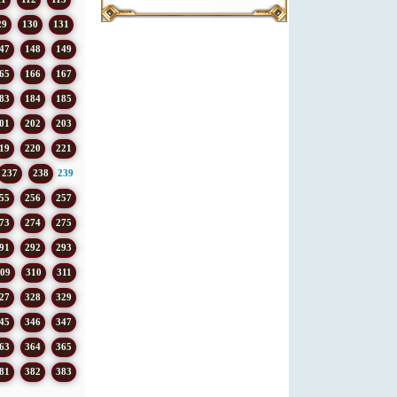
29
130
131
47
148
149
65
166
167
83
184
185
01
202
203
19
220
221
237
238
239
55
256
257
73
274
275
91
292
293
09
310
311
27
328
329
45
346
347
63
364
365
81
382
383