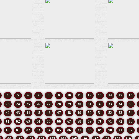
4
5
6
7
8
9
10
11
12
13
14
15
16
23
24
25
26
27
28
29
30
31
32
33
34
35
42
43
44
45
46
47
48
49
50
51
52
53
54
61
62
63
64
65
66
67
68
69
70
71
72
73
80
81
82
83
84
85
86
87
88
89
90
91
92
8
99
100
101
102
103
104
105
106
107
108
109
110
1