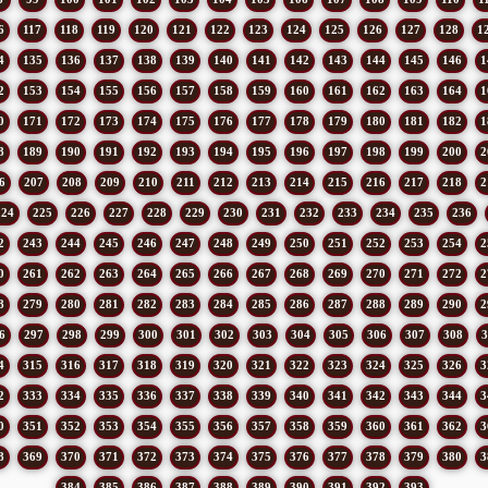
6
117
118
119
120
121
122
123
124
125
126
127
128
1
4
135
136
137
138
139
140
141
142
143
144
145
146
1
2
153
154
155
156
157
158
159
160
161
162
163
164
1
0
171
172
173
174
175
176
177
178
179
180
181
182
1
8
189
190
191
192
193
194
195
196
197
198
199
200
2
6
207
208
209
210
211
212
213
214
215
216
217
218
2
224
225
226
227
228
229
230
231
232
233
234
235
236
2
243
244
245
246
247
248
249
250
251
252
253
254
2
0
261
262
263
264
265
266
267
268
269
270
271
272
2
8
279
280
281
282
283
284
285
286
287
288
289
290
2
6
297
298
299
300
301
302
303
304
305
306
307
308
3
4
315
316
317
318
319
320
321
322
323
324
325
326
3
2
333
334
335
336
337
338
339
340
341
342
343
344
3
0
351
352
353
354
355
356
357
358
359
360
361
362
3
8
369
370
371
372
373
374
375
376
377
378
379
380
3
384
385
386
387
388
389
390
391
392
393