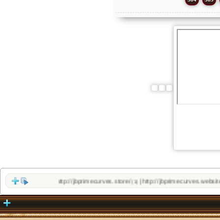
http://jbprimecurves.store/
http://jbprimecurves.website/
|
(1)
(1)