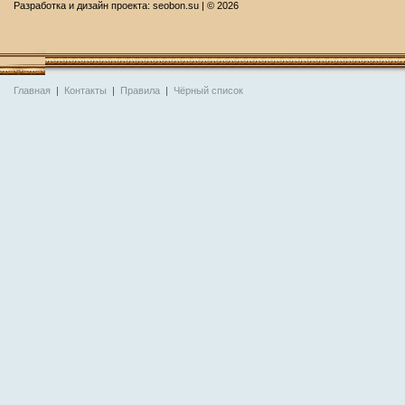
Разработка и дизайн проекта:
seobon.su
| ©
2026
Главная
|
Контакты
|
Правила
|
Чёрный список