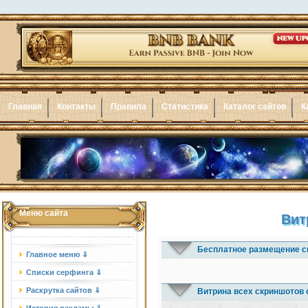
Главная
Контакты
Правила
Статистика
Каталог сайтов
К
Меню сайта
Вит
Бесплатное размещение с
Главное меню ⇓
Списки серфинга ⇓
Раскрутка сайтов ⇓
Витрина всех скриншотов 