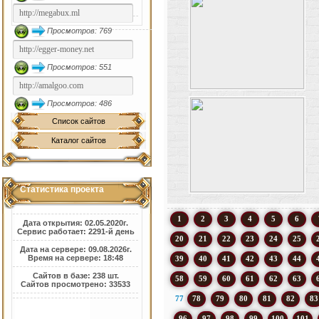
Просмотров: 769
Просмотров: 551
Просмотров: 486
Список сайтов
Каталог сайтов
Статистика проекта
1
2
3
4
5
6
Дата открытия: 02.05.2020г.
Сервис работает: 2291-й день
20
21
22
23
24
25
Дата на сервере: 09.08.2026г.
Время на сервере: 18:48
39
40
41
42
43
44
Сайтов в базе: 238 шт.
58
59
60
61
62
63
Сайтов просмотрено: 33533
77
78
79
80
81
82
83
96
97
98
99
100
101