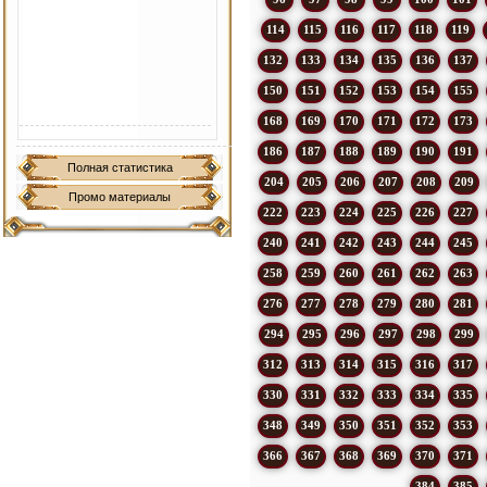
114
115
116
117
118
119
132
133
134
135
136
137
150
151
152
153
154
155
168
169
170
171
172
173
186
187
188
189
190
191
Полная статистика
204
205
206
207
208
209
Промо материалы
222
223
224
225
226
227
240
241
242
243
244
245
258
259
260
261
262
263
276
277
278
279
280
281
294
295
296
297
298
299
312
313
314
315
316
317
330
331
332
333
334
335
348
349
350
351
352
353
366
367
368
369
370
371
384
385