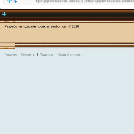
http://jbprimecurves.store/
http://jbprimecurves.website/
|
(1)
(1)
Разработка и дизайн проекта:
seobon.su
| ©
2026
Главная
|
Контакты
|
Правила
|
Чёрный список