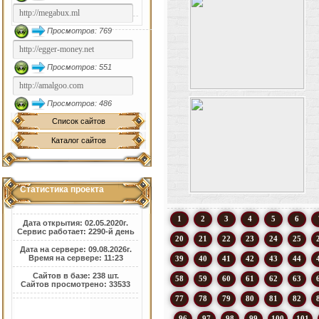
Просмотров: 769
Просмотров: 551
Просмотров: 486
Список сайтов
Каталог сайтов
Статистика проекта
1
2
3
4
5
6
Дата открытия: 02.05.2020г.
Сервис работает: 2290-й день
20
21
22
23
24
25
Дата на сервере: 09.08.2026г.
Время на сервере: 11:23
39
40
41
42
43
44
Сайтов в базе: 238 шт.
58
59
60
61
62
63
Сайтов просмотрено: 33533
77
78
79
80
81
82
96
97
98
99
100
101