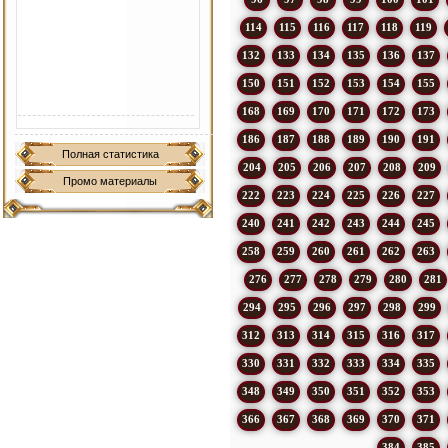
114
115
116
117
118
119
132
133
134
135
136
137
150
151
152
153
154
155
168
169
170
171
172
173
186
187
188
189
190
191
Полная статистика
204
205
206
207
208
209
Промо материалы
222
223
224
225
226
227
240
241
242
243
244
245
258
259
260
261
262
263
276
277
278
279
280
281
294
295
296
297
298
299
312
313
314
315
316
317
330
331
332
333
334
335
348
349
350
351
352
353
366
367
368
369
370
371
384
385