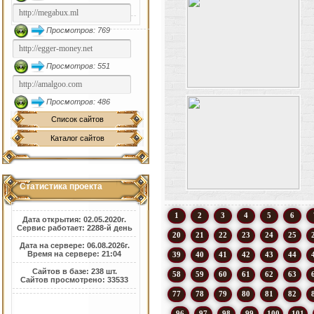
Просмотров: 769
Просмотров: 551
Просмотров: 486
Список сайтов
Каталог сайтов
Статистика проекта
1
2
3
4
5
6
Дата открытия: 02.05.2020г.
Сервис работает: 2288-й день
20
21
22
23
24
25
Дата на сервере: 06.08.2026г.
Время на сервере: 21:04
39
40
41
42
43
44
Сайтов в базе: 238 шт.
58
59
60
61
62
63
Сайтов просмотрено: 33533
77
78
79
80
81
82
96
97
98
99
100
101