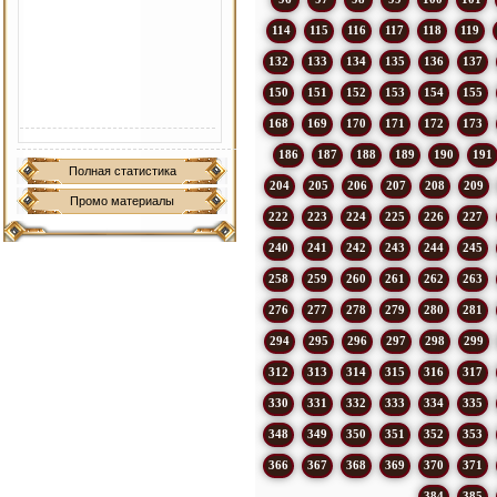
114
115
116
117
118
119
132
133
134
135
136
137
150
151
152
153
154
155
168
169
170
171
172
173
186
187
188
189
190
191
Полная статистика
204
205
206
207
208
209
Промо материалы
222
223
224
225
226
227
240
241
242
243
244
245
258
259
260
261
262
263
276
277
278
279
280
281
294
295
296
297
298
299
312
313
314
315
316
317
330
331
332
333
334
335
348
349
350
351
352
353
366
367
368
369
370
371
384
385