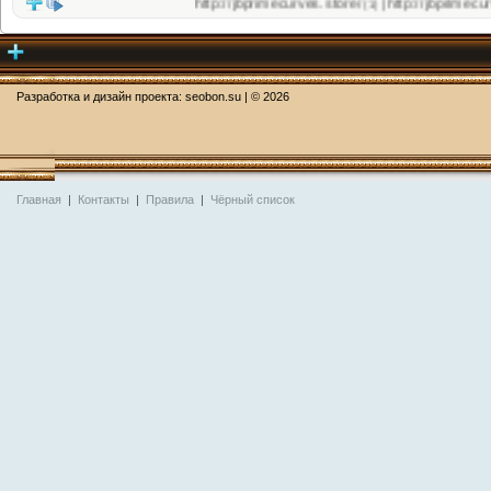
http://jbprimecurves.store/
http://jbprimecurves.
|
(1)
Разработка и дизайн проекта:
seobon.su
| ©
2026
Главная
|
Контакты
|
Правила
|
Чёрный список