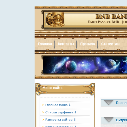
Главная
Контакты
Правила
Статистика
Меню сайта
Беспл
Главное меню ⇓
Списки серфинга ⇓
Раскрутка сайтов ⇓
Витри