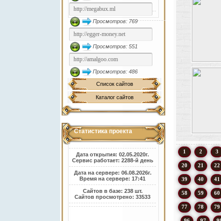
Просмотров: 769
Просмотров: 551
Просмотров: 486
Список сайтов
Каталог сайтов
Статистика проекта
1
2
3
Дата открытия: 02.05.2020г.
Сервис работает: 2288-й день
20
21
22
Дата на сервере: 06.08.2026г.
Время на сервере: 17:41
39
40
41
Сайтов в базе: 238 шт.
58
59
60
Сайтов просмотрено: 33533
77
78
79
96
97
9