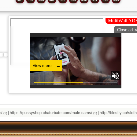
https://pussyshop.chaturbate.com/male-cams/
http://filesfly.co/sloth_we
|
(1)