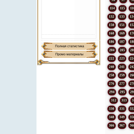
114
115
11
132
133
13
150
151
15
168
169
17
186
187
18
Полная статистика
204
205
20
Промо материалы
222
223
22
240
241
24
258
259
26
276
277
27
294
295
29
312
313
3
330
331
33
348
349
35
366
367
36