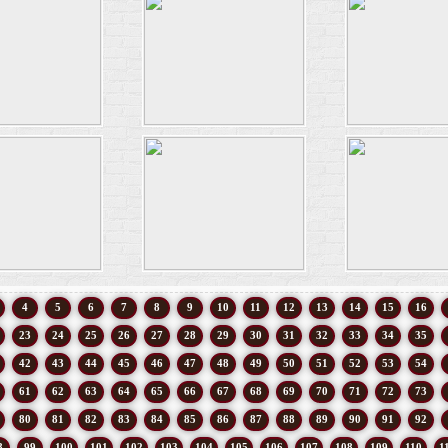
4
5
6
7
8
9
10
11
12
13
14
15
16
23
24
25
26
27
28
29
30
31
32
33
34
35
42
43
44
45
46
47
48
49
50
51
52
53
54
61
62
63
64
65
66
67
68
69
70
71
72
73
80
81
82
83
84
85
86
87
88
89
90
91
92
8
99
100
101
102
103
104
105
106
107
108
109
110
1