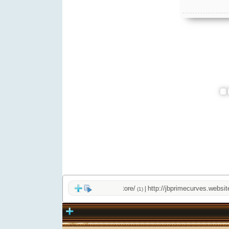
http://jbprimecurves.store/
http://jbprimecurves.website/
|
|
(1)
(1)