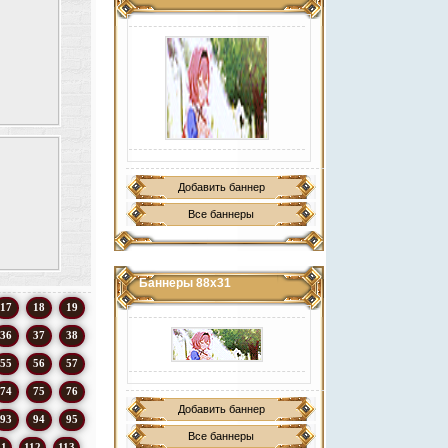
Добавить баннер
Все баннеры
Баннеры 88х31
17
18
19
36
37
38
55
56
57
74
75
76
Добавить баннер
93
94
95
Все баннеры
11
112
113