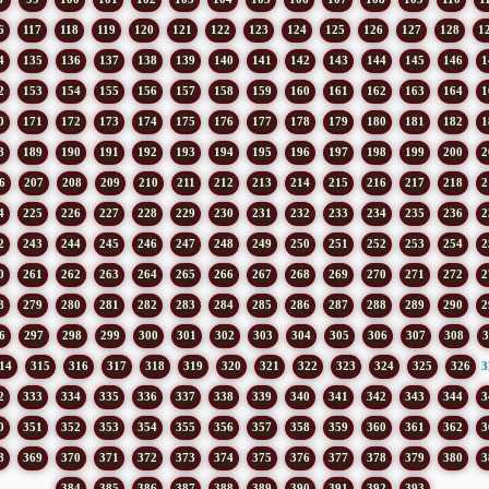
6
117
118
119
120
121
122
123
124
125
126
127
128
1
4
135
136
137
138
139
140
141
142
143
144
145
146
1
2
153
154
155
156
157
158
159
160
161
162
163
164
1
0
171
172
173
174
175
176
177
178
179
180
181
182
1
8
189
190
191
192
193
194
195
196
197
198
199
200
2
6
207
208
209
210
211
212
213
214
215
216
217
218
2
4
225
226
227
228
229
230
231
232
233
234
235
236
2
2
243
244
245
246
247
248
249
250
251
252
253
254
2
0
261
262
263
264
265
266
267
268
269
270
271
272
2
8
279
280
281
282
283
284
285
286
287
288
289
290
2
6
297
298
299
300
301
302
303
304
305
306
307
308
3
14
315
316
317
318
319
320
321
322
323
324
325
326
3
2
333
334
335
336
337
338
339
340
341
342
343
344
3
0
351
352
353
354
355
356
357
358
359
360
361
362
3
8
369
370
371
372
373
374
375
376
377
378
379
380
3
384
385
386
387
388
389
390
391
392
393