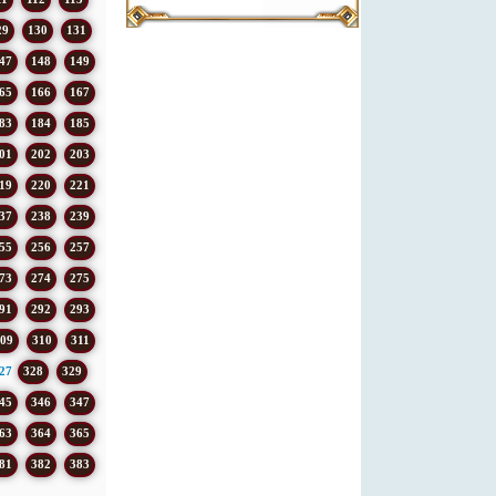
29
130
131
47
148
149
65
166
167
83
184
185
01
202
203
19
220
221
37
238
239
55
256
257
73
274
275
91
292
293
09
310
311
27
328
329
45
346
347
63
364
365
81
382
383