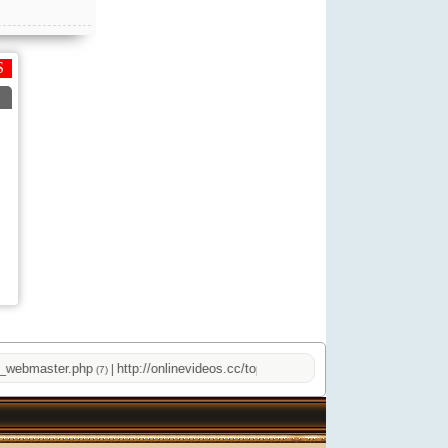
bmaster.php
http://onlinevideos.cc/top.php
|
|
(7)
(2)